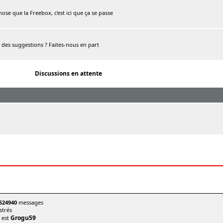
chose que la Freebox, c'est ici que ça se passe
, des suggestions ? Faites-nous en part
Discussions en attente
524940
messages
trés
Grogu59
t est