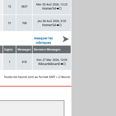
Mer 05 Aoû 2026, 13:23
72
3837
Homer54
Jeu 06 Aoû 2026, 9:33
51
768
Homer54
masquer les
rubriques
Sujets
Messages
Derniers Messages
Ven 27 Mar 2026, 10:05
1
818
Kikisankikisan0
Toutes les heures sont au format GMT + 2 Heures