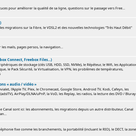
ces pour améliorer la qualité de sa ligne, questions sur le passage vers Free...
)
s migrations sur la Fibre, le VDSL2 et des nouvelles technologies "Très Haut Débit"
 les mails, pages persos, la navigation...
box Connect, Freebox Files...)
ériphériques de stockage (clés USB, HDD, SSD, NVMe), le Répéteur, le Wifi, les Applicatio
ique, le Pack Sécurité, la Virtualisation, le VPN, les problèmes de températures,
s
ions « audio / vidéo »
ialet, l'Apple TV, Plex, le Chromecast, Google Store, Android TV, Kodi, Cafeyn, les
(adslTV), AirPlay/DLNA/uPnP, la VoD, les Replay, les radios, la lecture des DVD / Bluray.
e Canal sont ici: les abonnements, les migrations depuis un autre distributeur, Canal
an...
éléphonie fixe comme les branchements, la portabilité (incluant le RIO), le DECT, la zone