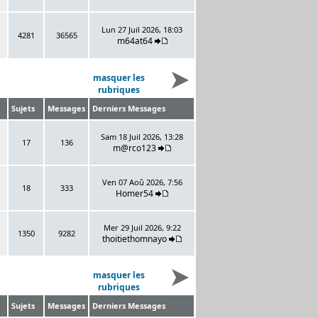
Lun 27 Juil 2026, 18:03
4281
36565
m64at64
masquer les
rubriques
Sujets
Messages
Derniers Messages
Sam 18 Juil 2026, 13:28
17
136
m@rco123
Ven 07 Aoû 2026, 7:56
18
333
Homer54
Mer 29 Juil 2026, 9:22
1350
9282
thoitiethomnayo
masquer les
rubriques
Sujets
Messages
Derniers Messages