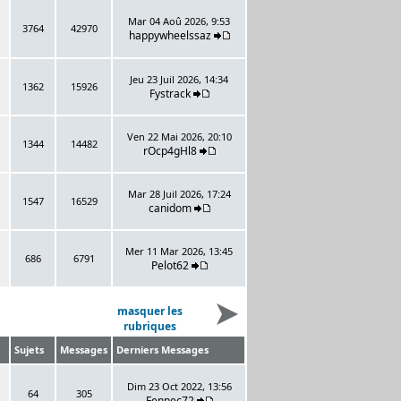
Mar 04 Aoû 2026, 9:53
3764
42970
happywheelssaz
Jeu 23 Juil 2026, 14:34
1362
15926
Fystrack
Ven 22 Mai 2026, 20:10
1344
14482
rOcp4gHl8
Mar 28 Juil 2026, 17:24
1547
16529
canidom
Mer 11 Mar 2026, 13:45
686
6791
Pelot62
masquer les
rubriques
Sujets
Messages
Derniers Messages
Dim 23 Oct 2022, 13:56
64
305
Fennec72