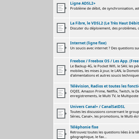
Ligne ADSL2+
Problème de débit, de synchronisation, astu
La Fibre, le VDSL2 (Le Très Haut Débit
Discuter du déploiement, des problèmes, de
Internet (ligne fixe)
Un soucis avec internet ? Des questions sur
Freebox / Freebox OS / Les App. (Free
Le Backup 4G, le Pocket Wifi, le SAV, les p
mobiles, les mises à jour, le LAN, la Domot
d'alimentations et autres soucis technique
Télévision, Radios et toutes les fonct
OQEE, Amazon Prime, Netflix, Twitch, le Dev
enregistrements, le Multi TV, le Multiposte 
Univers Canal+ / CanalSatDSL
Toutes les discussions concernant le group
Séries, Canal+, les promotions, le Multi-écr
Téléphonie fixe
Retrouvez toutes les questions liées à la t
géographique, le fax...