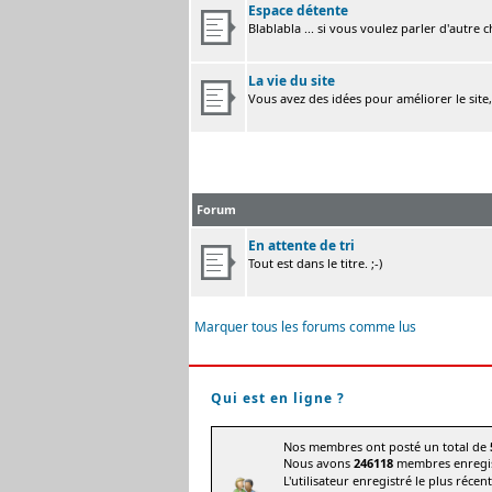
Espace détente
Blablabla ... si vous voulez parler d'autre 
La vie du site
Vous avez des idées pour améliorer le site
Forum
En attente de tri
Tout est dans le titre. ;-)
Marquer tous les forums comme lus
Qui est en ligne ?
Nos membres ont posté un total de
Nous avons
246118
membres enregis
L'utilisateur enregistré le plus récen