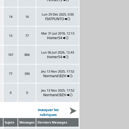
Lun 29 Déc 2025, 0:00
14
16
FIATPUNTO
Mar 31 Juil 2018, 12:13
15
77
Homer54
Lun 06 Juil 2026, 12:43
167
866
Homer54
Jeu 13 Nov 2025, 17:52
77
390
Normand BZH
Jeu 13 Nov 2025, 17:52
0
0
Normand BZH
masquer les
rubriques
Sujets
Messages
Derniers Messages