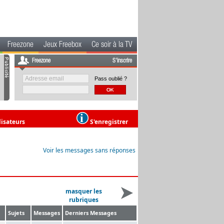
Freezone
Jeux Freebox
Ce soir à la TV
Freezone
S'inscrire
Pass oublié ?
lisateurs
S'enregistrer
Voir les messages sans réponses
masquer les
rubriques
Sujets
Messages
Derniers Messages