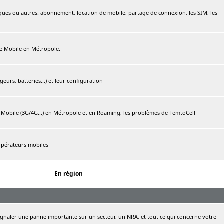
ques ou autres: abonnement, location de mobile, partage de connexion, les SIM, les
ree Mobile en Métropole.
urs, batteries...) et leur configuration
e Mobile (3G/4G...) en Métropole et en Roaming, les problèmes de FemtoCell
 opérateurs mobiles
En région
naler une panne importante sur un secteur, un NRA, et tout ce qui concerne votre