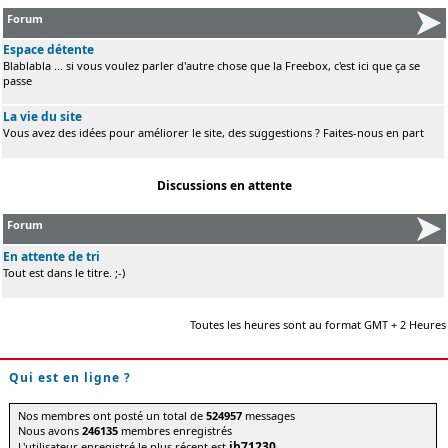
Forum
Espace détente
Blablabla ... si vous voulez parler d'autre chose que la Freebox, c'est ici que ça se
passe
La vie du site
Vous avez des idées pour améliorer le site, des suggestions ? Faites-nous en part
Discussions en attente
Forum
En attente de tri
Tout est dans le titre. ;-)
Toutes les heures sont au format GMT + 2 Heures
Qui est en ligne ?
Nos membres ont posté un total de
524957
messages
Nous avons
246135
membres enregistrés
jb71230
L'utilisateur enregistré le plus récent est