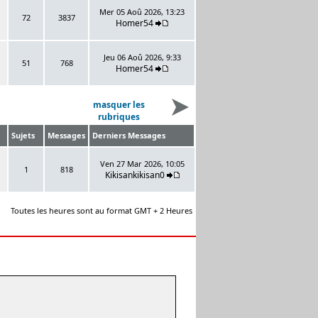
Mer 05 Aoû 2026, 13:23
72
3837
Homer54
Jeu 06 Aoû 2026, 9:33
51
768
Homer54
masquer les
rubriques
Sujets
Messages
Derniers Messages
Ven 27 Mar 2026, 10:05
1
818
Kikisankikisan0
Toutes les heures sont au format GMT + 2 Heures