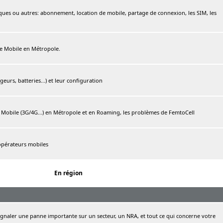
ques ou autres: abonnement, location de mobile, partage de connexion, les SIM, les
ree Mobile en Métropole.
urs, batteries...) et leur configuration
e Mobile (3G/4G...) en Métropole et en Roaming, les problèmes de FemtoCell
 opérateurs mobiles
En région
naler une panne importante sur un secteur, un NRA, et tout ce qui concerne votre