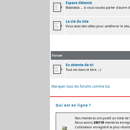
Espace détente
Blablabla ... si vous voulez parler d'autre 
La vie du site
Vous avez des idées pour améliorer le site
Forum
En attente de tri
Tout est dans le titre. ;-)
Marquer tous les forums comme lus
Qui est en ligne ?
Nos membres ont posté un total de
Nous avons
246118
membres enregis
L'utilisateur enregistré le plus récen