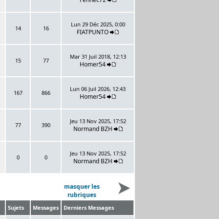
Lun 29 Déc 2025, 0:00
14
16
FIATPUNTO
Mar 31 Juil 2018, 12:13
15
77
Homer54
Lun 06 Juil 2026, 12:43
167
866
Homer54
Jeu 13 Nov 2025, 17:52
77
390
Normand BZH
Jeu 13 Nov 2025, 17:52
0
0
Normand BZH
masquer les
rubriques
Sujets
Messages
Derniers Messages