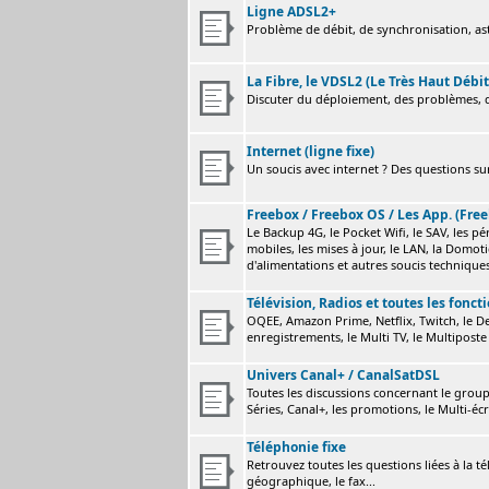
Ligne ADSL2+
Problème de débit, de synchronisation, astu
La Fibre, le VDSL2 (Le Très Haut Débit
Discuter du déploiement, des problèmes, de
Internet (ligne fixe)
Un soucis avec internet ? Des questions sur
Freebox / Freebox OS / Les App. (Free
Le Backup 4G, le Pocket Wifi, le SAV, les p
mobiles, les mises à jour, le LAN, la Domot
d'alimentations et autres soucis technique
Télévision, Radios et toutes les fonct
OQEE, Amazon Prime, Netflix, Twitch, le Dev
enregistrements, le Multi TV, le Multiposte 
Univers Canal+ / CanalSatDSL
Toutes les discussions concernant le group
Séries, Canal+, les promotions, le Multi-écr
Téléphonie fixe
Retrouvez toutes les questions liées à la t
géographique, le fax...