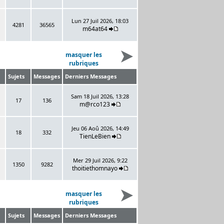
Lun 27 Juil 2026, 18:03
4281
36565
m64at64
masquer les
rubriques
Sujets
Messages
Derniers Messages
Sam 18 Juil 2026, 13:28
17
136
m@rco123
Jeu 06 Aoû 2026, 14:49
18
332
TienLeBien
Mer 29 Juil 2026, 9:22
1350
9282
thoitiethomnayo
masquer les
rubriques
Sujets
Messages
Derniers Messages