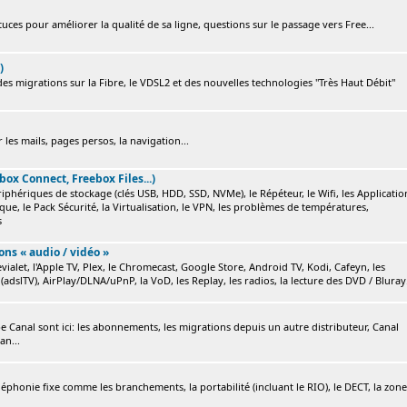
ces pour améliorer la qualité de sa ligne, questions sur le passage vers Free...
)
s migrations sur la Fibre, le VDSL2 et des nouvelles technologies "Très Haut Débit"
 les mails, pages persos, la navigation...
box Connect, Freebox Files...)
ériphériques de stockage (clés USB, HDD, SSD, NVMe), le Répéteur, le Wifi, les Applicatio
ique, le Pack Sécurité, la Virtualisation, le VPN, les problèmes de températures,
s
ions « audio / vidéo »
ialet, l'Apple TV, Plex, le Chromecast, Google Store, Android TV, Kodi, Cafeyn, les
(adslTV), AirPlay/DLNA/uPnP, la VoD, les Replay, les radios, la lecture des DVD / Bluray.
e Canal sont ici: les abonnements, les migrations depuis un autre distributeur, Canal
an...
éléphonie fixe comme les branchements, la portabilité (incluant le RIO), le DECT, la zone