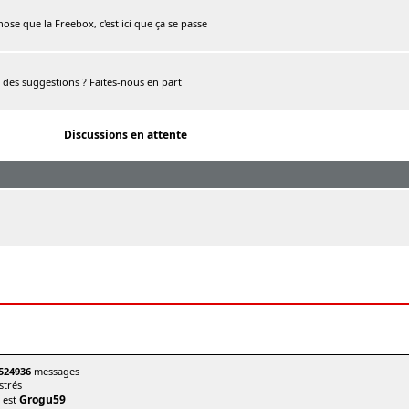
chose que la Freebox, c'est ici que ça se passe
, des suggestions ? Faites-nous en part
Discussions en attente
524936
messages
trés
Grogu59
t est