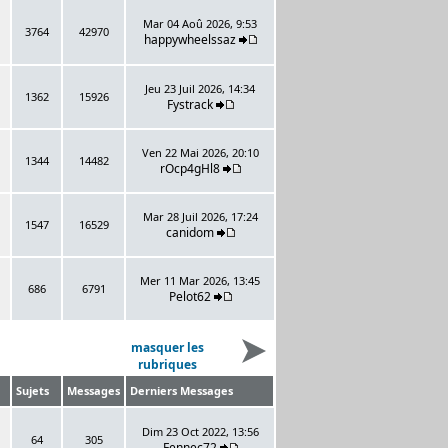
Mar 04 Aoû 2026, 9:53
3764
42970
happywheelssaz
Jeu 23 Juil 2026, 14:34
1362
15926
Fystrack
Ven 22 Mai 2026, 20:10
1344
14482
rOcp4gHl8
Mar 28 Juil 2026, 17:24
1547
16529
canidom
Mer 11 Mar 2026, 13:45
686
6791
Pelot62
masquer les
rubriques
Sujets
Messages
Derniers Messages
Dim 23 Oct 2022, 13:56
64
305
Fennec72