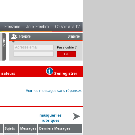
Freezone
Jeux Freebox
Ce soir à la TV
Freezone
S'inscrire
Pass oublié ?
lisateurs
S'enregistrer
Voir les messages sans réponses
masquer les
rubriques
Sujets
Messages
Derniers Messages