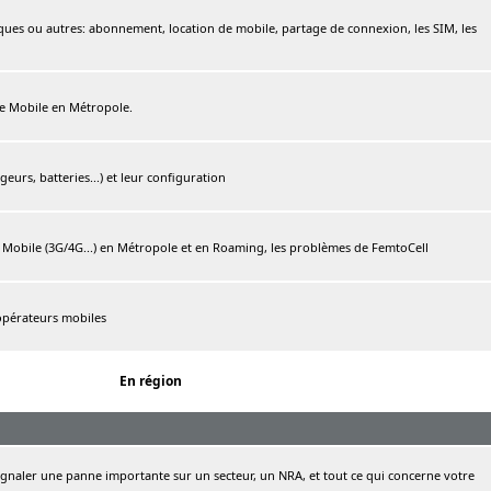
ques ou autres: abonnement, location de mobile, partage de connexion, les SIM, les
ree Mobile en Métropole.
urs, batteries...) et leur configuration
e Mobile (3G/4G...) en Métropole et en Roaming, les problèmes de FemtoCell
 opérateurs mobiles
En région
naler une panne importante sur un secteur, un NRA, et tout ce qui concerne votre