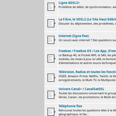
Ligne ADSL2+
Problème de débit, de synchronisation, astu
La Fibre, le VDSL2 (Le Très Haut Débit
Discuter du déploiement, des problèmes, de
Internet (ligne fixe)
Un soucis avec internet ? Des questions sur
Freebox / Freebox OS / Les App. (Free
Le Backup 4G, le Pocket Wifi, le SAV, les p
mobiles, les mises à jour, le LAN, la Domot
d'alimentations et autres soucis technique
Télévision, Radios et toutes les fonct
OQEE, Amazon Prime, Netflix, Twitch, le Dev
enregistrements, le Multi TV, le Multiposte 
Univers Canal+ / CanalSatDSL
Toutes les discussions concernant le group
Séries, Canal+, les promotions, le Multi-écr
Téléphonie fixe
Retrouvez toutes les questions liées à la t
géographique, le fax...