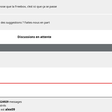
chose que la Freebox, c'est ici que ça se passe
, des suggestions ? Faites-nous en part
Discussions en attente
524929
messages
trés
alex09
t est