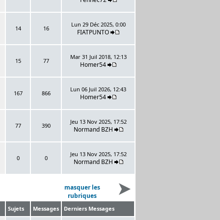
Lun 29 Déc 2025, 0:00
14
16
FIATPUNTO
Mar 31 Juil 2018, 12:13
15
77
Homer54
Lun 06 Juil 2026, 12:43
167
866
Homer54
Jeu 13 Nov 2025, 17:52
77
390
Normand BZH
Jeu 13 Nov 2025, 17:52
0
0
Normand BZH
masquer les
rubriques
Sujets
Messages
Derniers Messages