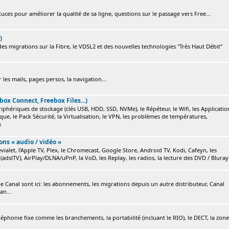
ces pour améliorer la qualité de sa ligne, questions sur le passage vers Free...
)
s migrations sur la Fibre, le VDSL2 et des nouvelles technologies "Très Haut Débit"
 les mails, pages persos, la navigation...
box Connect, Freebox Files...)
ériphériques de stockage (clés USB, HDD, SSD, NVMe), le Répéteur, le Wifi, les Applicatio
ique, le Pack Sécurité, la Virtualisation, le VPN, les problèmes de températures,
s
ions « audio / vidéo »
ialet, l'Apple TV, Plex, le Chromecast, Google Store, Android TV, Kodi, Cafeyn, les
(adslTV), AirPlay/DLNA/uPnP, la VoD, les Replay, les radios, la lecture des DVD / Bluray.
e Canal sont ici: les abonnements, les migrations depuis un autre distributeur, Canal
an...
éléphonie fixe comme les branchements, la portabilité (incluant le RIO), le DECT, la zone