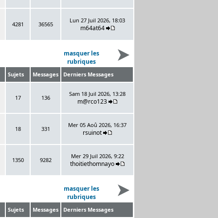
Lun 27 Juil 2026, 18:03
4281
36565
m64at64
masquer les
rubriques
Sujets
Messages
Derniers Messages
Sam 18 Juil 2026, 13:28
17
136
m@rco123
Mer 05 Aoû 2026, 16:37
18
331
rsuinot
Mer 29 Juil 2026, 9:22
1350
9282
thoitiethomnayo
masquer les
rubriques
Sujets
Messages
Derniers Messages