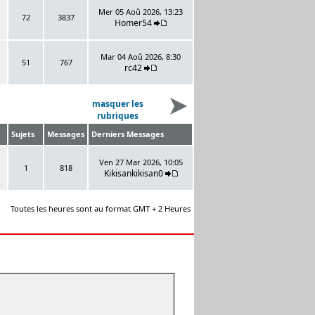
Mer 05 Aoû 2026, 13:23
72
3837
Homer54
Mar 04 Aoû 2026, 8:30
51
767
rc42
masquer les
rubriques
Sujets
Messages
Derniers Messages
Ven 27 Mar 2026, 10:05
1
818
Kikisankikisan0
Toutes les heures sont au format GMT + 2 Heures