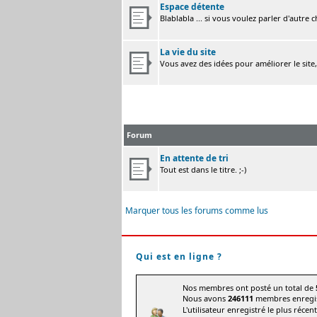
Espace détente
Blablabla ... si vous voulez parler d'autre 
La vie du site
Vous avez des idées pour améliorer le site
Forum
En attente de tri
Tout est dans le titre. ;-)
Marquer tous les forums comme lus
Qui est en ligne ?
Nos membres ont posté un total de
Nous avons
246111
membres enregis
L'utilisateur enregistré le plus récen