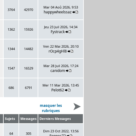
Mar 04 Aoû 2026, 9:53
3764
42970
happywheelssaz
Jeu 23 Juil 2026, 14:34
1362
15926
Fystrack
Ven 22 Mai 2026, 20:10
1344
14482
rOcp4gHl8
Mar 28 Juil 2026, 17:24
1547
16529
canidom
Mer 11 Mar 2026, 13:45
686
6791
Pelot62
masquer les
rubriques
Sujets
Messages
Derniers Messages
Dim 23 Oct 2022, 13:56
64
305
Fennec72