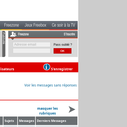
Freezone
Jeux Freebox
Ce soir à la TV
Freezone
S'inscrire
Pass oublié ?
lisateurs
S'enregistrer
Voir les messages sans réponses
masquer les
rubriques
Sujets
Messages
Derniers Messages