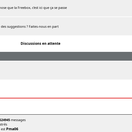
chose que la Freebox, c'est ici que ça se passe
, des suggestions ? Faites-nous en part
Discussions en attente
524945
messages
trés
Pma06
t est