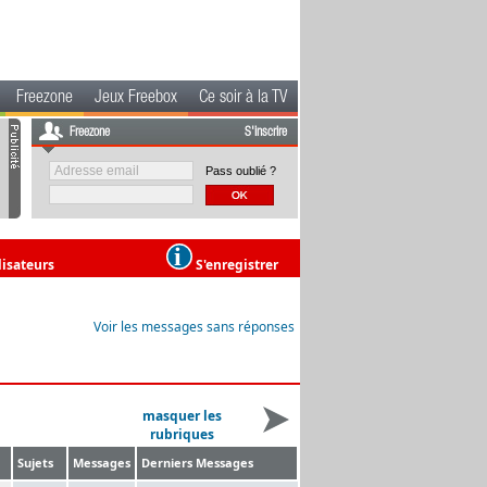
Freezone
Jeux Freebox
Ce soir à la TV
Freezone
S'inscrire
Pass oublié ?
lisateurs
S'enregistrer
Voir les messages sans réponses
masquer les
rubriques
Sujets
Messages
Derniers Messages