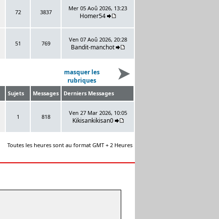
Mer 05 Aoû 2026, 13:23
72
3837
Homer54
Ven 07 Aoû 2026, 20:28
51
769
Bandit-manchot
masquer les
rubriques
Sujets
Messages
Derniers Messages
Ven 27 Mar 2026, 10:05
1
818
Kikisankikisan0
Toutes les heures sont au format GMT + 2 Heures