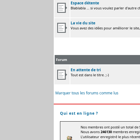
Espace détente
Blablabla ... si vous voulez parler d'autre 
La vie du site
Vous avez des idées pour améliorer le site
Forum
En attente de tri
Tout est dans le titre. ;-)
Marquer tous les forums comme lus
Qui est en ligne ?
Nos membres ont posté un total de
Nous avons
246130
membres enregis
L'utilisateur enregistré le plus récen