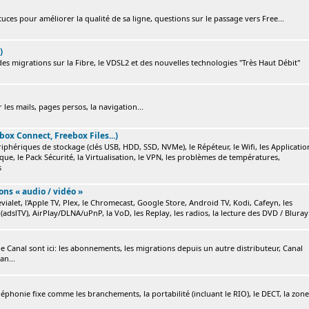
ces pour améliorer la qualité de sa ligne, questions sur le passage vers Free...
)
s migrations sur la Fibre, le VDSL2 et des nouvelles technologies "Très Haut Débit"
 les mails, pages persos, la navigation...
box Connect, Freebox Files...)
ériphériques de stockage (clés USB, HDD, SSD, NVMe), le Répéteur, le Wifi, les Applicatio
ique, le Pack Sécurité, la Virtualisation, le VPN, les problèmes de températures,
s
ions « audio / vidéo »
ialet, l'Apple TV, Plex, le Chromecast, Google Store, Android TV, Kodi, Cafeyn, les
(adslTV), AirPlay/DLNA/uPnP, la VoD, les Replay, les radios, la lecture des DVD / Bluray.
e Canal sont ici: les abonnements, les migrations depuis un autre distributeur, Canal
an...
éléphonie fixe comme les branchements, la portabilité (incluant le RIO), le DECT, la zone