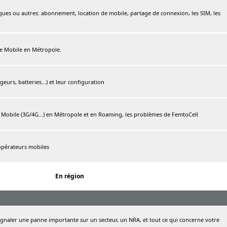
ques ou autres: abonnement, location de mobile, partage de connexion, les SIM, les
ree Mobile en Métropole.
urs, batteries...) et leur configuration
e Mobile (3G/4G...) en Métropole et en Roaming, les problèmes de FemtoCell
 opérateurs mobiles
En région
naler une panne importante sur un secteur, un NRA, et tout ce qui concerne votre