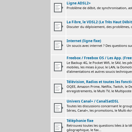
Ligne ADSL2+
Problème de débit, de synchronisation, astu
La Fibre, le VDSL2 (Le Très Haut Débit
Discuter du déploiement, des problèmes, de
Internet (ligne fixe)
Un soucis avec internet ? Des questions sur
Freebox / Freebox OS / Les App. (Free
Le Backup 4G, le Pocket Wifi, le SAV, les p
mobiles, les mises à jour, le LAN, la Domot
d'alimentations et autres soucis technique
Télévision, Radios et toutes les fonct
OQEE, Amazon Prime, Netflix, Twitch, le Dev
enregistrements, le Multi TV, le Multiposte 
Univers Canal+ / CanalSatDSL
Toutes les discussions concernant le group
Séries, Canal+, les promotions, le Multi-écr
Téléphonie fixe
Retrouvez toutes les questions liées à la t
géographique, le fax...