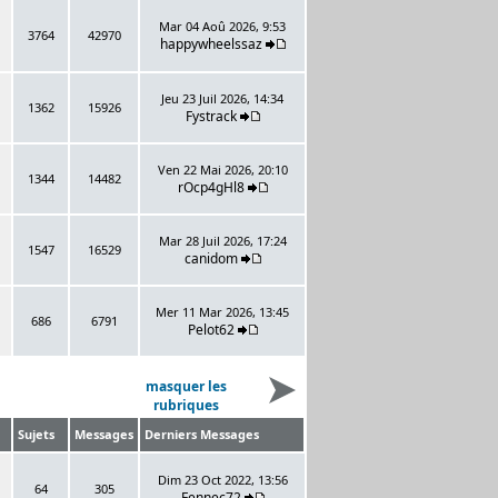
Mar 04 Aoû 2026, 9:53
3764
42970
happywheelssaz
Jeu 23 Juil 2026, 14:34
1362
15926
Fystrack
Ven 22 Mai 2026, 20:10
1344
14482
rOcp4gHl8
Mar 28 Juil 2026, 17:24
1547
16529
canidom
Mer 11 Mar 2026, 13:45
686
6791
Pelot62
masquer les
rubriques
Sujets
Messages
Derniers Messages
Dim 23 Oct 2022, 13:56
64
305
Fennec72