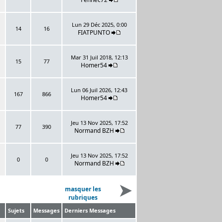
Lun 29 Déc 2025, 0:00
14
16
FIATPUNTO
Mar 31 Juil 2018, 12:13
15
77
Homer54
Lun 06 Juil 2026, 12:43
167
866
Homer54
Jeu 13 Nov 2025, 17:52
77
390
Normand BZH
Jeu 13 Nov 2025, 17:52
0
0
Normand BZH
masquer les
rubriques
Sujets
Messages
Derniers Messages