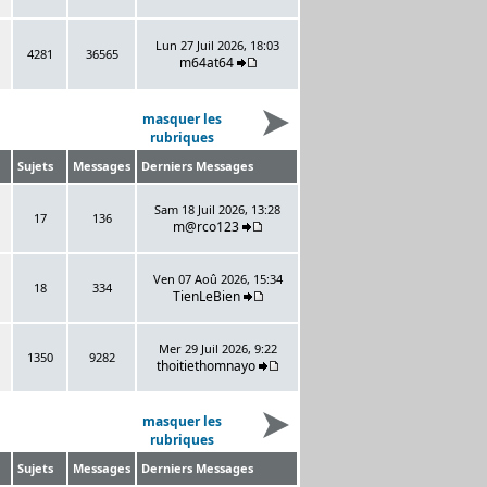
Lun 27 Juil 2026, 18:03
4281
36565
m64at64
masquer les
rubriques
Sujets
Messages
Derniers Messages
Sam 18 Juil 2026, 13:28
17
136
m@rco123
Ven 07 Aoû 2026, 15:34
18
334
TienLeBien
Mer 29 Juil 2026, 9:22
1350
9282
thoitiethomnayo
masquer les
rubriques
Sujets
Messages
Derniers Messages