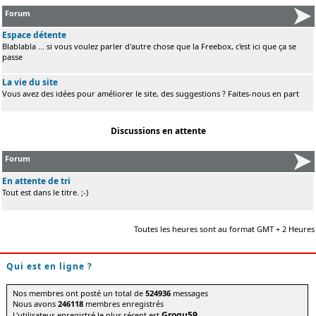
Forum
Espace détente
Blablabla ... si vous voulez parler d'autre chose que la Freebox, c'est ici que ça se
passe
La vie du site
Vous avez des idées pour améliorer le site, des suggestions ? Faites-nous en part
Discussions en attente
Forum
En attente de tri
Tout est dans le titre. ;-)
Toutes les heures sont au format GMT + 2 Heures
Qui est en ligne ?
Nos membres ont posté un total de
524936
messages
Nous avons
246118
membres enregistrés
Grogu59
L'utilisateur enregistré le plus récent est