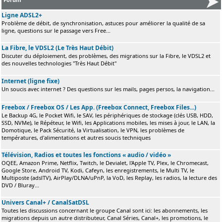
Ligne ADSL2+
Problème de débit, de synchronisation, astuces pour améliorer la qualité de sa
ligne, questions sur le passage vers Free...
La Fibre, le VDSL2 (Le Très Haut Débit)
Discuter du déploiement, des problèmes, des migrations sur la Fibre, le VDSL2 et
des nouvelles technologies "Très Haut Débit"
Internet (ligne fixe)
Un soucis avec internet ? Des questions sur les mails, pages persos, la navigation...
Freebox / Freebox OS / Les App. (Freebox Connect, Freebox Files...)
Le Backup 4G, le Pocket Wifi, le SAV, les périphériques de stockage (clés USB, HDD,
SSD, NVMe), le Répéteur, le Wifi, les Applications mobiles, les mises à jour, le LAN, la
Domotique, le Pack Sécurité, la Virtualisation, le VPN, les problèmes de
températures, d'alimentations et autres soucis techniques
Télévision, Radios et toutes les fonctions « audio / vidéo »
OQEE, Amazon Prime, Netflix, Twitch, le Devialet, l'Apple TV, Plex, le Chromecast,
Google Store, Android TV, Kodi, Cafeyn, les enregistrements, le Multi TV, le
Multiposte (adslTV), AirPlay/DLNA/uPnP, la VoD, les Replay, les radios, la lecture des
DVD / Bluray...
Univers Canal+ / CanalSatDSL
Toutes les discussions concernant le groupe Canal sont ici: les abonnements, les
migrations depuis un autre distributeur, Canal Séries, Canal+, les promotions, le