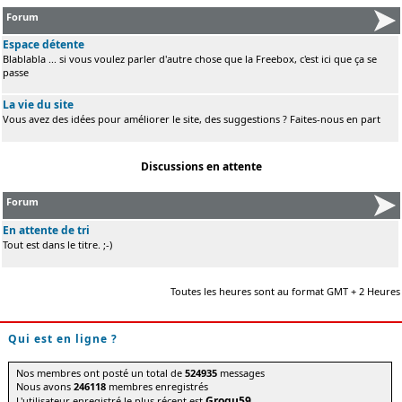
Forum
Espace détente
Blablabla ... si vous voulez parler d'autre chose que la Freebox, c'est ici que ça se
passe
La vie du site
Vous avez des idées pour améliorer le site, des suggestions ? Faites-nous en part
Discussions en attente
Forum
En attente de tri
Tout est dans le titre. ;-)
Toutes les heures sont au format GMT + 2 Heures
Qui est en ligne ?
Nos membres ont posté un total de
524935
messages
Nous avons
246118
membres enregistrés
Grogu59
L'utilisateur enregistré le plus récent est