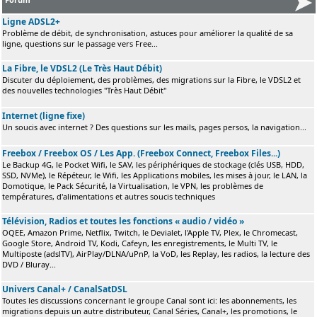
Ligne ADSL2+
Problème de débit, de synchronisation, astuces pour améliorer la qualité de sa
ligne, questions sur le passage vers Free...
La Fibre, le VDSL2 (Le Très Haut Débit)
Discuter du déploiement, des problèmes, des migrations sur la Fibre, le VDSL2 et
des nouvelles technologies "Très Haut Débit"
Internet (ligne fixe)
Un soucis avec internet ? Des questions sur les mails, pages persos, la navigation...
Freebox / Freebox OS / Les App. (Freebox Connect, Freebox Files...)
Le Backup 4G, le Pocket Wifi, le SAV, les périphériques de stockage (clés USB, HDD,
SSD, NVMe), le Répéteur, le Wifi, les Applications mobiles, les mises à jour, le LAN, la
Domotique, le Pack Sécurité, la Virtualisation, le VPN, les problèmes de
températures, d'alimentations et autres soucis techniques
Télévision, Radios et toutes les fonctions « audio / vidéo »
OQEE, Amazon Prime, Netflix, Twitch, le Devialet, l'Apple TV, Plex, le Chromecast,
Google Store, Android TV, Kodi, Cafeyn, les enregistrements, le Multi TV, le
Multiposte (adslTV), AirPlay/DLNA/uPnP, la VoD, les Replay, les radios, la lecture des
DVD / Bluray...
Univers Canal+ / CanalSatDSL
Toutes les discussions concernant le groupe Canal sont ici: les abonnements, les
migrations depuis un autre distributeur, Canal Séries, Canal+, les promotions, le