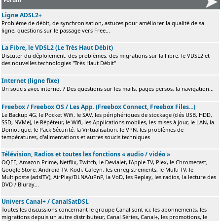
Ligne ADSL2+
Problème de débit, de synchronisation, astuces pour améliorer la qualité de sa
ligne, questions sur le passage vers Free...
La Fibre, le VDSL2 (Le Très Haut Débit)
Discuter du déploiement, des problèmes, des migrations sur la Fibre, le VDSL2 et
des nouvelles technologies "Très Haut Débit"
Internet (ligne fixe)
Un soucis avec internet ? Des questions sur les mails, pages persos, la navigation...
Freebox / Freebox OS / Les App. (Freebox Connect, Freebox Files...)
Le Backup 4G, le Pocket Wifi, le SAV, les périphériques de stockage (clés USB, HDD,
SSD, NVMe), le Répéteur, le Wifi, les Applications mobiles, les mises à jour, le LAN, la
Domotique, le Pack Sécurité, la Virtualisation, le VPN, les problèmes de
températures, d'alimentations et autres soucis techniques
Télévision, Radios et toutes les fonctions « audio / vidéo »
OQEE, Amazon Prime, Netflix, Twitch, le Devialet, l'Apple TV, Plex, le Chromecast,
Google Store, Android TV, Kodi, Cafeyn, les enregistrements, le Multi TV, le
Multiposte (adslTV), AirPlay/DLNA/uPnP, la VoD, les Replay, les radios, la lecture des
DVD / Bluray...
Univers Canal+ / CanalSatDSL
Toutes les discussions concernant le groupe Canal sont ici: les abonnements, les
migrations depuis un autre distributeur, Canal Séries, Canal+, les promotions, le