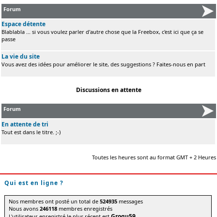
Forum
Espace détente
Blablabla ... si vous voulez parler d'autre chose que la Freebox, c'est ici que ça se
passe
La vie du site
Vous avez des idées pour améliorer le site, des suggestions ? Faites-nous en part
Discussions en attente
Forum
En attente de tri
Tout est dans le titre. ;-)
Toutes les heures sont au format GMT + 2 Heures
Qui est en ligne ?
Nos membres ont posté un total de
524935
messages
Nous avons
246118
membres enregistrés
Grogu59
L'utilisateur enregistré le plus récent est