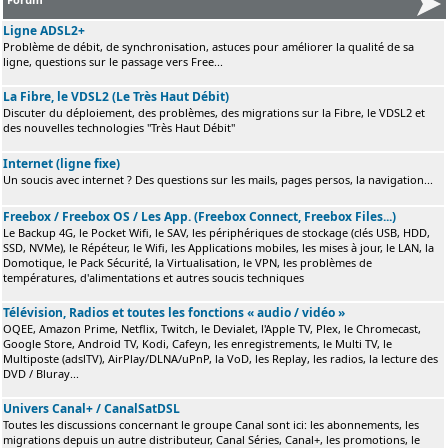
Ligne ADSL2+
Problème de débit, de synchronisation, astuces pour améliorer la qualité de sa
ligne, questions sur le passage vers Free...
La Fibre, le VDSL2 (Le Très Haut Débit)
Discuter du déploiement, des problèmes, des migrations sur la Fibre, le VDSL2 et
des nouvelles technologies "Très Haut Débit"
Internet (ligne fixe)
Un soucis avec internet ? Des questions sur les mails, pages persos, la navigation...
Freebox / Freebox OS / Les App. (Freebox Connect, Freebox Files...)
Le Backup 4G, le Pocket Wifi, le SAV, les périphériques de stockage (clés USB, HDD,
SSD, NVMe), le Répéteur, le Wifi, les Applications mobiles, les mises à jour, le LAN, la
Domotique, le Pack Sécurité, la Virtualisation, le VPN, les problèmes de
températures, d'alimentations et autres soucis techniques
Télévision, Radios et toutes les fonctions « audio / vidéo »
OQEE, Amazon Prime, Netflix, Twitch, le Devialet, l'Apple TV, Plex, le Chromecast,
Google Store, Android TV, Kodi, Cafeyn, les enregistrements, le Multi TV, le
Multiposte (adslTV), AirPlay/DLNA/uPnP, la VoD, les Replay, les radios, la lecture des
DVD / Bluray...
Univers Canal+ / CanalSatDSL
Toutes les discussions concernant le groupe Canal sont ici: les abonnements, les
migrations depuis un autre distributeur, Canal Séries, Canal+, les promotions, le