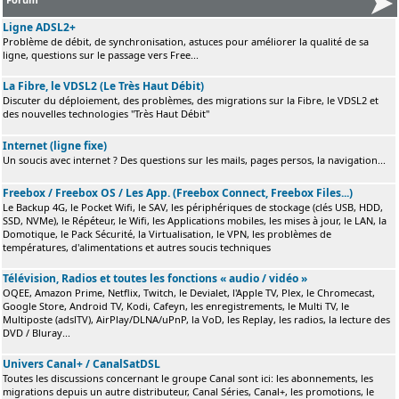
Ligne ADSL2+
Problème de débit, de synchronisation, astuces pour améliorer la qualité de sa
ligne, questions sur le passage vers Free...
La Fibre, le VDSL2 (Le Très Haut Débit)
Discuter du déploiement, des problèmes, des migrations sur la Fibre, le VDSL2 et
des nouvelles technologies "Très Haut Débit"
Internet (ligne fixe)
Un soucis avec internet ? Des questions sur les mails, pages persos, la navigation...
Freebox / Freebox OS / Les App. (Freebox Connect, Freebox Files...)
Le Backup 4G, le Pocket Wifi, le SAV, les périphériques de stockage (clés USB, HDD,
SSD, NVMe), le Répéteur, le Wifi, les Applications mobiles, les mises à jour, le LAN, la
Domotique, le Pack Sécurité, la Virtualisation, le VPN, les problèmes de
températures, d'alimentations et autres soucis techniques
Télévision, Radios et toutes les fonctions « audio / vidéo »
OQEE, Amazon Prime, Netflix, Twitch, le Devialet, l'Apple TV, Plex, le Chromecast,
Google Store, Android TV, Kodi, Cafeyn, les enregistrements, le Multi TV, le
Multiposte (adslTV), AirPlay/DLNA/uPnP, la VoD, les Replay, les radios, la lecture des
DVD / Bluray...
Univers Canal+ / CanalSatDSL
Toutes les discussions concernant le groupe Canal sont ici: les abonnements, les
migrations depuis un autre distributeur, Canal Séries, Canal+, les promotions, le