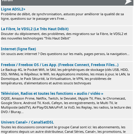
Ligne ADSL2+
Problème de débit, de synchronisation, astuces pour améliorer la qualité de sa
ligne, questions sur le passage vers Free...
La Fibre, le VDSL2 (Le Très Haut Débit)
Discuter du déploiement, des problèmes, des migrations sur la Fibre, le VDSL2 et
des nouvelles technologies "Très Haut Débit"
Internet (ligne fixe)
Un soucis avec internet ? Des questions sur les mails, pages persos, la navigation...
Freebox / Freebox OS / Les App. (Freebox Connect, Freebox Files...)
Le Backup 4G, le Pocket Wifi, le SAV, les périphériques de stockage (clés USB, HDD,
SSD, NVMe), le Répéteur, le Wifi, les Applications mobiles, les mises à jour, le LAN, la
Domotique, le Pack Sécurité, la Virtualisation, le VPN, les problèmes de
températures, d'alimentations et autres soucis techniques
Télévision, Radios et toutes les fonctions « audio / vidéo »
OQEE, Amazon Prime, Netflix, Twitch, le Devialet, l'Apple TV, Plex, le Chromecast,
Google Store, Android TV, Kodi, Cafeyn, les enregistrements, le Multi TV, le
Multiposte (adslTV), AirPlay/DLNA/uPnP, la VoD, les Replay, les radios, la lecture des
DVD / Bluray...
Univers Canal+ / CanalSatDSL
Toutes les discussions concernant le groupe Canal sont ici: les abonnements, les
migrations depuis un autre distributeur, Canal Séries, Canal+, les promotions, le