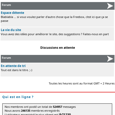
Forum
Espace détente
Blablabla ... si vous voulez parler d'autre chose que la Freebox, c'est ici que ça se
passe
La vie du site
Vous avez des idées pour améliorer le site, des suggestions ? Faites-nous en part
Discussions en attente
Forum
En attente de tri
Tout est dans le titre. ;-)
Toutes les heures sont au format GMT + 2 Heures
Qui est en ligne ?
Nos membres ont posté un total de
524957
messages
Nous avons
246135
membres enregistrés
jb71230
L'utilisateur enregistré le plus récent est