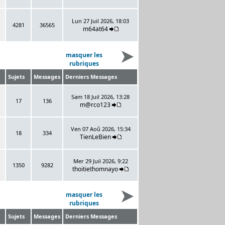
Lun 27 Juil 2026, 18:03
4281
36565
m64at64
masquer les
rubriques
Sujets
Messages
Derniers Messages
Sam 18 Juil 2026, 13:28
17
136
m@rco123
Ven 07 Aoû 2026, 15:34
18
334
TienLeBien
Mer 29 Juil 2026, 9:22
1350
9282
thoitiethomnayo
masquer les
rubriques
Sujets
Messages
Derniers Messages