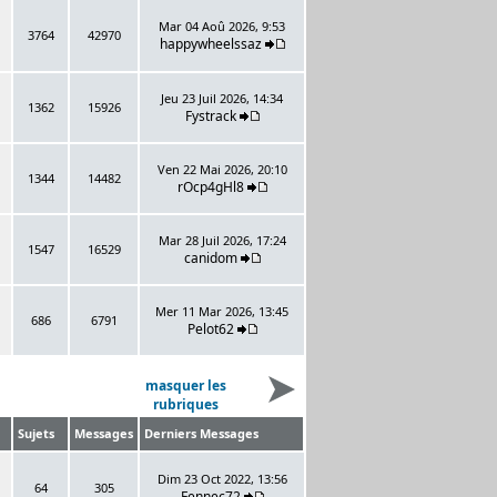
Mar 04 Aoû 2026, 9:53
3764
42970
happywheelssaz
Jeu 23 Juil 2026, 14:34
1362
15926
Fystrack
Ven 22 Mai 2026, 20:10
1344
14482
rOcp4gHl8
Mar 28 Juil 2026, 17:24
1547
16529
canidom
Mer 11 Mar 2026, 13:45
686
6791
Pelot62
masquer les
rubriques
Sujets
Messages
Derniers Messages
Dim 23 Oct 2022, 13:56
64
305
Fennec72