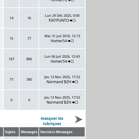
Lun 29 Déc 2025, 0:00
14
16
FIATPUNTO
Mar 31 Juil 2018, 12:13
15
77
Homer54
Lun 06 Juil 2026, 12:43
167
866
Homer54
Jeu 13 Nov 2025, 17:52
77
390
Normand BZH
Jeu 13 Nov 2025, 17:52
0
0
Normand BZH
masquer les
rubriques
Sujets
Messages
Derniers Messages