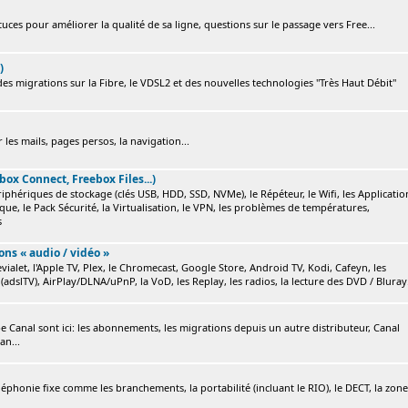
ces pour améliorer la qualité de sa ligne, questions sur le passage vers Free...
)
s migrations sur la Fibre, le VDSL2 et des nouvelles technologies "Très Haut Débit"
 les mails, pages persos, la navigation...
box Connect, Freebox Files...)
ériphériques de stockage (clés USB, HDD, SSD, NVMe), le Répéteur, le Wifi, les Applicatio
ique, le Pack Sécurité, la Virtualisation, le VPN, les problèmes de températures,
s
ions « audio / vidéo »
ialet, l'Apple TV, Plex, le Chromecast, Google Store, Android TV, Kodi, Cafeyn, les
(adslTV), AirPlay/DLNA/uPnP, la VoD, les Replay, les radios, la lecture des DVD / Bluray.
e Canal sont ici: les abonnements, les migrations depuis un autre distributeur, Canal
an...
éléphonie fixe comme les branchements, la portabilité (incluant le RIO), le DECT, la zone