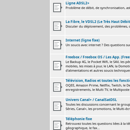
Ligne ADSL2+
Problème de débit, de synchronisation, astu
La Fibre, le VDSL2 (Le Très Haut Débit
Discuter du déploiement, des problèmes, de
Internet (ligne fixe)
Un soucis avec internet ? Des questions sur
Freebox / Freebox OS / Les App. (Free
Le Backup 4G, le Pocket Wifi, le SAV, les p
mobiles, les mises à jour, le LAN, la Domot
d'alimentations et autres soucis technique
Télévision, Radios et toutes les fonct
OQEE, Amazon Prime, Netflix, Twitch, le Dev
enregistrements, le Multi TV, le Multiposte 
Univers Canal+ / CanalSatDSL
Toutes les discussions concernant le group
Séries, Canal+, les promotions, le Multi-écr
Téléphonie fixe
Retrouvez toutes les questions liées à la t
géographique, le fax...