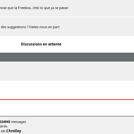
chose que la Freebox, c'est ici que ça se passe
, des suggestions ? Faites-nous en part
Discussions en attente
524945
messages
trés
Chrolley
t est