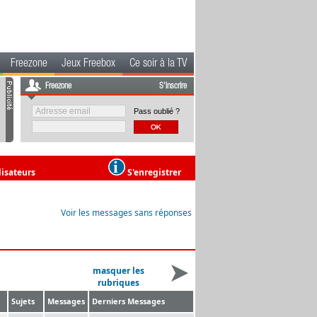
Freezone
Jeux Freebox
Ce soir à la TV
Freezone
S'inscrire
Pass oublié ?
lisateurs
S'enregistrer
Voir les messages sans réponses
masquer les
rubriques
Sujets
Messages
Derniers Messages