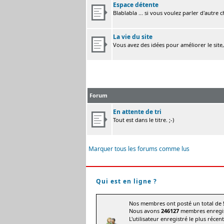
Espace détente
Blablabla ... si vous voulez parler d'autre 
La vie du site
Vous avez des idées pour améliorer le site
Forum
En attente de tri
Tout est dans le titre. ;-)
Marquer tous les forums comme lus
Qui est en ligne ?
Nos membres ont posté un total de
Nous avons
246127
membres enregis
L'utilisateur enregistré le plus récen