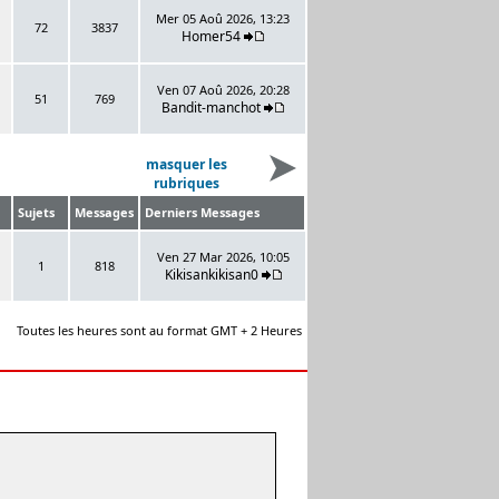
Mer 05 Aoû 2026, 13:23
72
3837
Homer54
Ven 07 Aoû 2026, 20:28
51
769
Bandit-manchot
masquer les
rubriques
Sujets
Messages
Derniers Messages
Ven 27 Mar 2026, 10:05
1
818
Kikisankikisan0
Toutes les heures sont au format GMT + 2 Heures