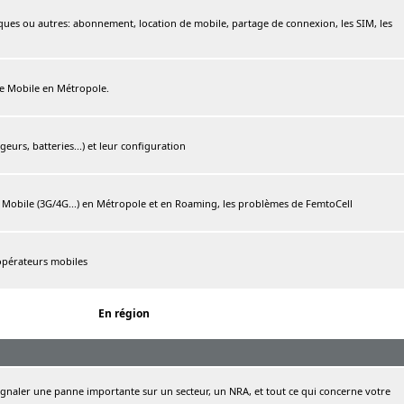
ques ou autres: abonnement, location de mobile, partage de connexion, les SIM, les
ree Mobile en Métropole.
urs, batteries...) et leur configuration
e Mobile (3G/4G...) en Métropole et en Roaming, les problèmes de FemtoCell
 opérateurs mobiles
En région
naler une panne importante sur un secteur, un NRA, et tout ce qui concerne votre