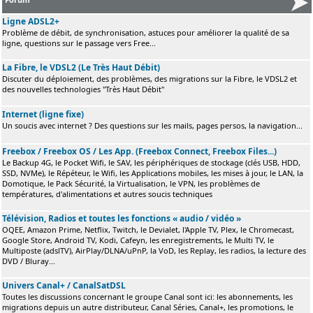
Ligne ADSL2+
Problème de débit, de synchronisation, astuces pour améliorer la qualité de sa
ligne, questions sur le passage vers Free...
La Fibre, le VDSL2 (Le Très Haut Débit)
Discuter du déploiement, des problèmes, des migrations sur la Fibre, le VDSL2 et
des nouvelles technologies "Très Haut Débit"
Internet (ligne fixe)
Un soucis avec internet ? Des questions sur les mails, pages persos, la navigation...
Freebox / Freebox OS / Les App. (Freebox Connect, Freebox Files...)
Le Backup 4G, le Pocket Wifi, le SAV, les périphériques de stockage (clés USB, HDD,
SSD, NVMe), le Répéteur, le Wifi, les Applications mobiles, les mises à jour, le LAN, la
Domotique, le Pack Sécurité, la Virtualisation, le VPN, les problèmes de
températures, d'alimentations et autres soucis techniques
Télévision, Radios et toutes les fonctions « audio / vidéo »
OQEE, Amazon Prime, Netflix, Twitch, le Devialet, l'Apple TV, Plex, le Chromecast,
Google Store, Android TV, Kodi, Cafeyn, les enregistrements, le Multi TV, le
Multiposte (adslTV), AirPlay/DLNA/uPnP, la VoD, les Replay, les radios, la lecture des
DVD / Bluray...
Univers Canal+ / CanalSatDSL
Toutes les discussions concernant le groupe Canal sont ici: les abonnements, les
migrations depuis un autre distributeur, Canal Séries, Canal+, les promotions, le