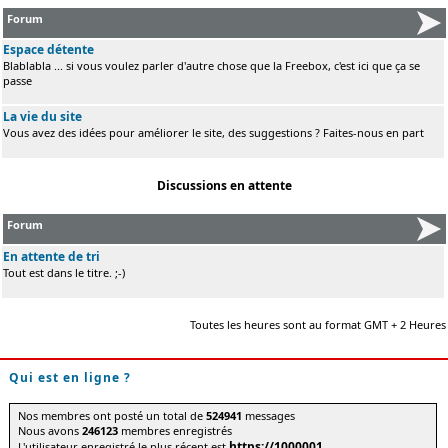
Forum
Espace détente
Blablabla ... si vous voulez parler d'autre chose que la Freebox, c'est ici que ça se
passe
La vie du site
Vous avez des idées pour améliorer le site, des suggestions ? Faites-nous en part
Discussions en attente
Forum
En attente de tri
Tout est dans le titre. ;-)
Toutes les heures sont au format GMT + 2 Heures
Qui est en ligne ?
Nos membres ont posté un total de
524941
messages
Nous avons
246123
membres enregistrés
https://1000001
L'utilisateur enregistré le plus récent est