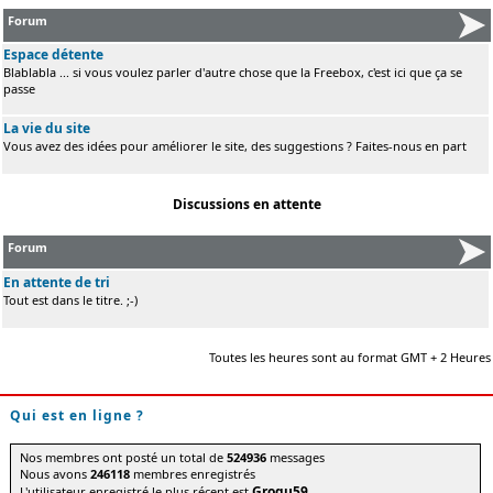
Forum
Espace détente
Blablabla ... si vous voulez parler d'autre chose que la Freebox, c'est ici que ça se
passe
La vie du site
Vous avez des idées pour améliorer le site, des suggestions ? Faites-nous en part
Discussions en attente
Forum
En attente de tri
Tout est dans le titre. ;-)
Toutes les heures sont au format GMT + 2 Heures
Qui est en ligne ?
Nos membres ont posté un total de
524936
messages
Nous avons
246118
membres enregistrés
Grogu59
L'utilisateur enregistré le plus récent est