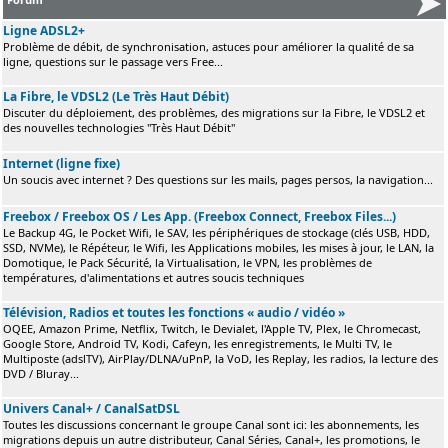
Ligne ADSL2+
Problème de débit, de synchronisation, astuces pour améliorer la qualité de sa
ligne, questions sur le passage vers Free...
La Fibre, le VDSL2 (Le Très Haut Débit)
Discuter du déploiement, des problèmes, des migrations sur la Fibre, le VDSL2 et
des nouvelles technologies "Très Haut Débit"
Internet (ligne fixe)
Un soucis avec internet ? Des questions sur les mails, pages persos, la navigation...
Freebox / Freebox OS / Les App. (Freebox Connect, Freebox Files...)
Le Backup 4G, le Pocket Wifi, le SAV, les périphériques de stockage (clés USB, HDD,
SSD, NVMe), le Répéteur, le Wifi, les Applications mobiles, les mises à jour, le LAN, la
Domotique, le Pack Sécurité, la Virtualisation, le VPN, les problèmes de
températures, d'alimentations et autres soucis techniques
Télévision, Radios et toutes les fonctions « audio / vidéo »
OQEE, Amazon Prime, Netflix, Twitch, le Devialet, l'Apple TV, Plex, le Chromecast,
Google Store, Android TV, Kodi, Cafeyn, les enregistrements, le Multi TV, le
Multiposte (adslTV), AirPlay/DLNA/uPnP, la VoD, les Replay, les radios, la lecture des
DVD / Bluray...
Univers Canal+ / CanalSatDSL
Toutes les discussions concernant le groupe Canal sont ici: les abonnements, les
migrations depuis un autre distributeur, Canal Séries, Canal+, les promotions, le