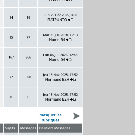
Lun 29 Déc 2025, 0:00
14
16
FIATPUNTO
Mar 31 Juil 2018, 12:13
15
77
Homer54
Lun 06 Juil 2026, 12:43
167
866
Homer54
Jeu 13 Nov 2025, 17:52
77
390
Normand BZH
Jeu 13 Nov 2025, 17:52
0
0
Normand BZH
masquer les
rubriques
Sujets
Messages
Derniers Messages