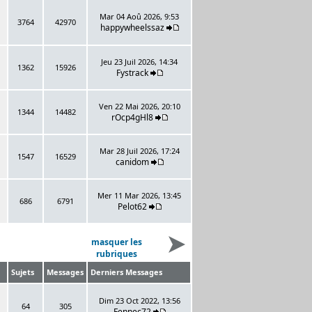
Mar 04 Aoû 2026, 9:53
3764
42970
happywheelssaz
Jeu 23 Juil 2026, 14:34
1362
15926
Fystrack
Ven 22 Mai 2026, 20:10
1344
14482
rOcp4gHl8
Mar 28 Juil 2026, 17:24
1547
16529
canidom
Mer 11 Mar 2026, 13:45
686
6791
Pelot62
masquer les
rubriques
Sujets
Messages
Derniers Messages
Dim 23 Oct 2022, 13:56
64
305
Fennec72