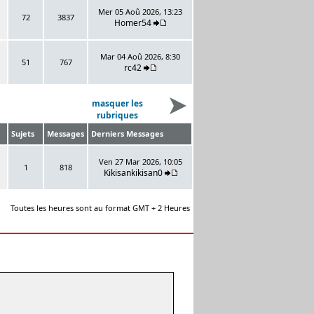
Mer 05 Aoû 2026, 13:23
72
3837
Homer54
Mar 04 Aoû 2026, 8:30
51
767
rc42
masquer les
rubriques
Sujets
Messages
Derniers Messages
Ven 27 Mar 2026, 10:05
1
818
Kikisankikisan0
Toutes les heures sont au format GMT + 2 Heures