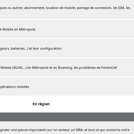
ques ou autres: abonnement, location de mobile, partage de connexion, les SIM, les
ree Mobile en Métropole.
urs, batteries...) et leur configuration
e Mobile (3G/4G...) en Métropole et en Roaming, les problèmes de FemtoCell
 opérateurs mobiles
En région
naler une panne importante sur un secteur, un NRA, et tout ce qui concerne votre