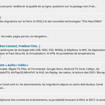
ces pour améliorer la qualité de sa ligne, questions sur le passage vers Free...
)
s migrations sur la Fibre, le VDSL2 et des nouvelles technologies "Très Haut Débit"
 les mails, pages persos, la navigation...
box Connect, Freebox Files...)
ériphériques de stockage (clés USB, HDD, SSD, NVMe), le Répéteur, le Wifi, les Applicatio
ique, le Pack Sécurité, la Virtualisation, le VPN, les problèmes de températures,
s
ions « audio / vidéo »
ialet, l'Apple TV, Plex, le Chromecast, Google Store, Android TV, Kodi, Cafeyn, les
(adslTV), AirPlay/DLNA/uPnP, la VoD, les Replay, les radios, la lecture des DVD / Bluray.
e Canal sont ici: les abonnements, les migrations depuis un autre distributeur, Canal
an...
éléphonie fixe comme les branchements, la portabilité (incluant le RIO), le DECT, la zone