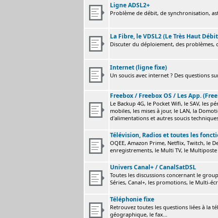
Ligne ADSL2+
Problème de débit, de synchronisation, astu
La Fibre, le VDSL2 (Le Très Haut Débit
Discuter du déploiement, des problèmes, de
Internet (ligne fixe)
Un soucis avec internet ? Des questions sur
Freebox / Freebox OS / Les App. (Free
Le Backup 4G, le Pocket Wifi, le SAV, les p
mobiles, les mises à jour, le LAN, la Domot
d'alimentations et autres soucis technique
Télévision, Radios et toutes les fonct
OQEE, Amazon Prime, Netflix, Twitch, le Dev
enregistrements, le Multi TV, le Multiposte 
Univers Canal+ / CanalSatDSL
Toutes les discussions concernant le group
Séries, Canal+, les promotions, le Multi-écr
Téléphonie fixe
Retrouvez toutes les questions liées à la t
géographique, le fax...