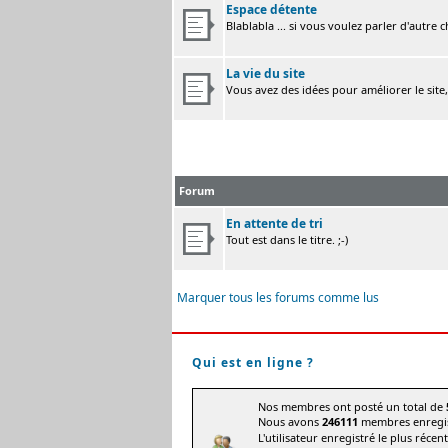
Espace détente
Blablabla ... si vous voulez parler d'autre 
La vie du site
Vous avez des idées pour améliorer le site
Forum
En attente de tri
Tout est dans le titre. ;-)
Marquer tous les forums comme lus
Qui est en ligne ?
Nos membres ont posté un total de
Nous avons
246111
membres enregis
L'utilisateur enregistré le plus récen