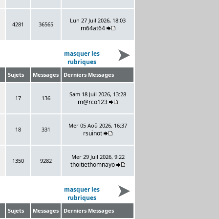
Lun 27 Juil 2026, 18:03
4281
36565
m64at64
masquer les
rubriques
Sujets
Messages
Derniers Messages
Sam 18 Juil 2026, 13:28
17
136
m@rco123
Mer 05 Aoû 2026, 16:37
18
331
rsuinot
Mer 29 Juil 2026, 9:22
1350
9282
thoitiethomnayo
masquer les
rubriques
Sujets
Messages
Derniers Messages