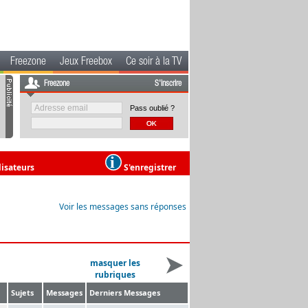
Freezone
Jeux Freebox
Ce soir à la TV
Freezone
S'inscrire
Pass oublié ?
lisateurs
S'enregistrer
Voir les messages sans réponses
masquer les
rubriques
Sujets
Messages
Derniers Messages