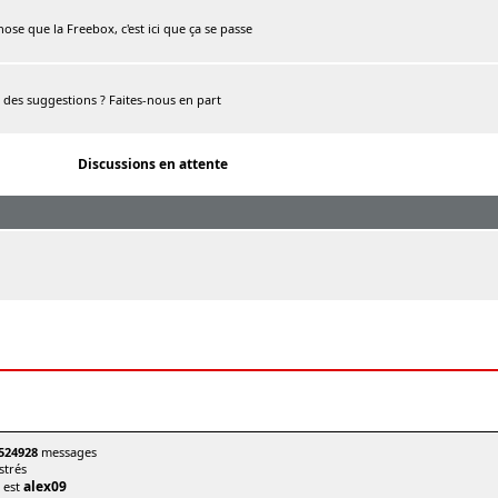
chose que la Freebox, c'est ici que ça se passe
, des suggestions ? Faites-nous en part
Discussions en attente
524928
messages
trés
alex09
t est