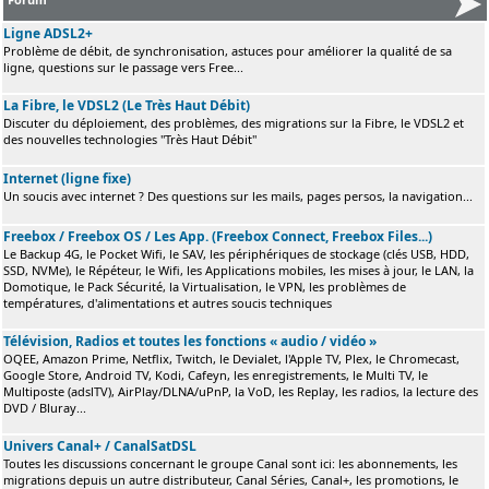
Ligne ADSL2+
Problème de débit, de synchronisation, astuces pour améliorer la qualité de sa
ligne, questions sur le passage vers Free...
La Fibre, le VDSL2 (Le Très Haut Débit)
Discuter du déploiement, des problèmes, des migrations sur la Fibre, le VDSL2 et
des nouvelles technologies "Très Haut Débit"
Internet (ligne fixe)
Un soucis avec internet ? Des questions sur les mails, pages persos, la navigation...
Freebox / Freebox OS / Les App. (Freebox Connect, Freebox Files...)
Le Backup 4G, le Pocket Wifi, le SAV, les périphériques de stockage (clés USB, HDD,
SSD, NVMe), le Répéteur, le Wifi, les Applications mobiles, les mises à jour, le LAN, la
Domotique, le Pack Sécurité, la Virtualisation, le VPN, les problèmes de
températures, d'alimentations et autres soucis techniques
Télévision, Radios et toutes les fonctions « audio / vidéo »
OQEE, Amazon Prime, Netflix, Twitch, le Devialet, l'Apple TV, Plex, le Chromecast,
Google Store, Android TV, Kodi, Cafeyn, les enregistrements, le Multi TV, le
Multiposte (adslTV), AirPlay/DLNA/uPnP, la VoD, les Replay, les radios, la lecture des
DVD / Bluray...
Univers Canal+ / CanalSatDSL
Toutes les discussions concernant le groupe Canal sont ici: les abonnements, les
migrations depuis un autre distributeur, Canal Séries, Canal+, les promotions, le