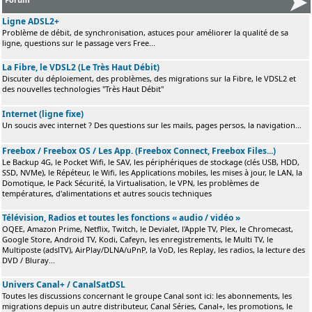
Ligne ADSL2+
Problème de débit, de synchronisation, astuces pour améliorer la qualité de sa
ligne, questions sur le passage vers Free...
La Fibre, le VDSL2 (Le Très Haut Débit)
Discuter du déploiement, des problèmes, des migrations sur la Fibre, le VDSL2 et
des nouvelles technologies "Très Haut Débit"
Internet (ligne fixe)
Un soucis avec internet ? Des questions sur les mails, pages persos, la navigation...
Freebox / Freebox OS / Les App. (Freebox Connect, Freebox Files...)
Le Backup 4G, le Pocket Wifi, le SAV, les périphériques de stockage (clés USB, HDD,
SSD, NVMe), le Répéteur, le Wifi, les Applications mobiles, les mises à jour, le LAN, la
Domotique, le Pack Sécurité, la Virtualisation, le VPN, les problèmes de
températures, d'alimentations et autres soucis techniques
Télévision, Radios et toutes les fonctions « audio / vidéo »
OQEE, Amazon Prime, Netflix, Twitch, le Devialet, l'Apple TV, Plex, le Chromecast,
Google Store, Android TV, Kodi, Cafeyn, les enregistrements, le Multi TV, le
Multiposte (adslTV), AirPlay/DLNA/uPnP, la VoD, les Replay, les radios, la lecture des
DVD / Bluray...
Univers Canal+ / CanalSatDSL
Toutes les discussions concernant le groupe Canal sont ici: les abonnements, les
migrations depuis un autre distributeur, Canal Séries, Canal+, les promotions, le