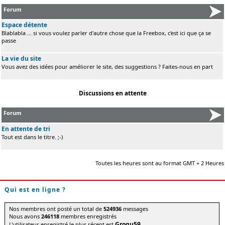
Forum
Espace détente
Blablabla ... si vous voulez parler d'autre chose que la Freebox, c'est ici que ça se
passe
La vie du site
Vous avez des idées pour améliorer le site, des suggestions ? Faites-nous en part
Discussions en attente
Forum
En attente de tri
Tout est dans le titre. ;-)
Toutes les heures sont au format GMT + 2 Heures
Qui est en ligne ?
Nos membres ont posté un total de
524936
messages
Nous avons
246118
membres enregistrés
Grogu59
L'utilisateur enregistré le plus récent est