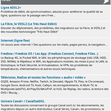
Ligne ADSL2+
Problème de débit, de synchronisation, astuces pour améliorer la qualité de sa
ligne, questions sur le passage vers Free...
La Fibre, le VDSL2 (Le Très Haut Débit)
Discuter du déploiement, des problèmes, des migrations sur la Fibre, le VDSL2 et
des nouvelles technologies "Très Haut Débit"
Internet (ligne fixe)
Un soucis avec internet ? Des questions sur les mails, pages persos, la navigation...
Freebox / Freebox OS / Les App. (Freebox Connect, Freebox Files...)
Le Backup 4G, le Pocket Wifi, le SAV, les périphériques de stockage (clés USB, HDD,
SSD, NVMe), le Répéteur, le Wifi, les Applications mobiles, les mises à jour, le LAN, la
Domotique, le Pack Sécurité, la Virtualisation, le VPN, les problèmes de
températures, d'alimentations et autres soucis techniques
Télévision, Radios et toutes les fonctions « audio / vidéo »
OQEE, Amazon Prime, Netflix, Twitch, le Devialet, l'Apple TV, Plex, le Chromecast,
Google Store, Android TV, Kodi, Cafeyn, les enregistrements, le Multi TV, le
Multiposte (adslTV), AirPlay/DLNA/uPnP, la VoD, les Replay, les radios, la lecture des
DVD / Bluray...
Univers Canal+ / CanalSatDSL
Toutes les discussions concernant le groupe Canal sont ici: les abonnements, les
migrations depuis un autre distributeur, Canal Séries, Canal+, les promotions, le