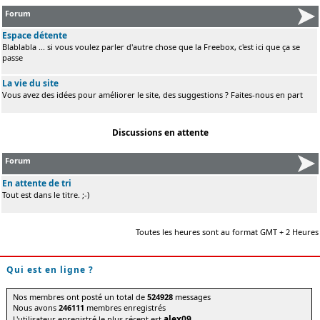
Forum
Espace détente
Blablabla ... si vous voulez parler d'autre chose que la Freebox, c'est ici que ça se
passe
La vie du site
Vous avez des idées pour améliorer le site, des suggestions ? Faites-nous en part
Discussions en attente
Forum
En attente de tri
Tout est dans le titre. ;-)
Toutes les heures sont au format GMT + 2 Heures
Qui est en ligne ?
Nos membres ont posté un total de
524928
messages
Nous avons
246111
membres enregistrés
alex09
L'utilisateur enregistré le plus récent est