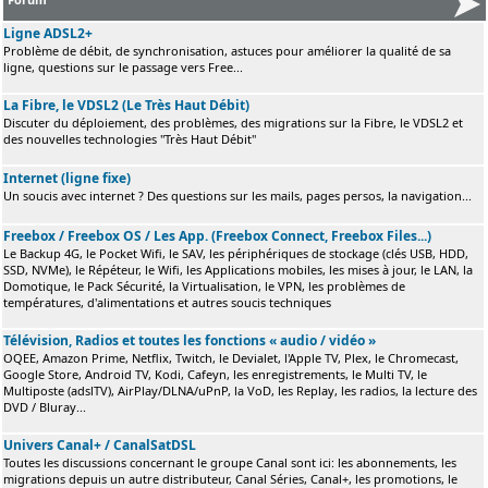
Ligne ADSL2+
Problème de débit, de synchronisation, astuces pour améliorer la qualité de sa
ligne, questions sur le passage vers Free...
La Fibre, le VDSL2 (Le Très Haut Débit)
Discuter du déploiement, des problèmes, des migrations sur la Fibre, le VDSL2 et
des nouvelles technologies "Très Haut Débit"
Internet (ligne fixe)
Un soucis avec internet ? Des questions sur les mails, pages persos, la navigation...
Freebox / Freebox OS / Les App. (Freebox Connect, Freebox Files...)
Le Backup 4G, le Pocket Wifi, le SAV, les périphériques de stockage (clés USB, HDD,
SSD, NVMe), le Répéteur, le Wifi, les Applications mobiles, les mises à jour, le LAN, la
Domotique, le Pack Sécurité, la Virtualisation, le VPN, les problèmes de
températures, d'alimentations et autres soucis techniques
Télévision, Radios et toutes les fonctions « audio / vidéo »
OQEE, Amazon Prime, Netflix, Twitch, le Devialet, l'Apple TV, Plex, le Chromecast,
Google Store, Android TV, Kodi, Cafeyn, les enregistrements, le Multi TV, le
Multiposte (adslTV), AirPlay/DLNA/uPnP, la VoD, les Replay, les radios, la lecture des
DVD / Bluray...
Univers Canal+ / CanalSatDSL
Toutes les discussions concernant le groupe Canal sont ici: les abonnements, les
migrations depuis un autre distributeur, Canal Séries, Canal+, les promotions, le