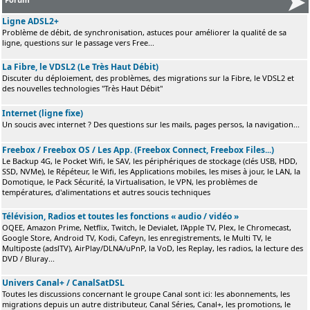
Ligne ADSL2+
Problème de débit, de synchronisation, astuces pour améliorer la qualité de sa
ligne, questions sur le passage vers Free...
La Fibre, le VDSL2 (Le Très Haut Débit)
Discuter du déploiement, des problèmes, des migrations sur la Fibre, le VDSL2 et
des nouvelles technologies "Très Haut Débit"
Internet (ligne fixe)
Un soucis avec internet ? Des questions sur les mails, pages persos, la navigation...
Freebox / Freebox OS / Les App. (Freebox Connect, Freebox Files...)
Le Backup 4G, le Pocket Wifi, le SAV, les périphériques de stockage (clés USB, HDD,
SSD, NVMe), le Répéteur, le Wifi, les Applications mobiles, les mises à jour, le LAN, la
Domotique, le Pack Sécurité, la Virtualisation, le VPN, les problèmes de
températures, d'alimentations et autres soucis techniques
Télévision, Radios et toutes les fonctions « audio / vidéo »
OQEE, Amazon Prime, Netflix, Twitch, le Devialet, l'Apple TV, Plex, le Chromecast,
Google Store, Android TV, Kodi, Cafeyn, les enregistrements, le Multi TV, le
Multiposte (adslTV), AirPlay/DLNA/uPnP, la VoD, les Replay, les radios, la lecture des
DVD / Bluray...
Univers Canal+ / CanalSatDSL
Toutes les discussions concernant le groupe Canal sont ici: les abonnements, les
migrations depuis un autre distributeur, Canal Séries, Canal+, les promotions, le