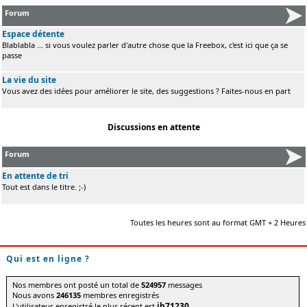
Forum
Espace détente
Blablabla ... si vous voulez parler d'autre chose que la Freebox, c'est ici que ça se
passe
La vie du site
Vous avez des idées pour améliorer le site, des suggestions ? Faites-nous en part
Discussions en attente
Forum
En attente de tri
Tout est dans le titre. ;-)
Toutes les heures sont au format GMT + 2 Heures
Qui est en ligne ?
Nos membres ont posté un total de
524957
messages
Nous avons
246135
membres enregistrés
jb71230
L'utilisateur enregistré le plus récent est