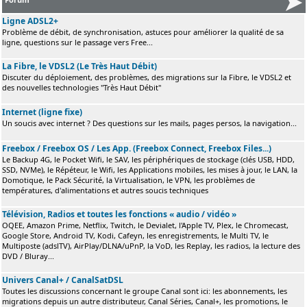
Ligne ADSL2+
Problème de débit, de synchronisation, astuces pour améliorer la qualité de sa
ligne, questions sur le passage vers Free...
La Fibre, le VDSL2 (Le Très Haut Débit)
Discuter du déploiement, des problèmes, des migrations sur la Fibre, le VDSL2 et
des nouvelles technologies "Très Haut Débit"
Internet (ligne fixe)
Un soucis avec internet ? Des questions sur les mails, pages persos, la navigation...
Freebox / Freebox OS / Les App. (Freebox Connect, Freebox Files...)
Le Backup 4G, le Pocket Wifi, le SAV, les périphériques de stockage (clés USB, HDD,
SSD, NVMe), le Répéteur, le Wifi, les Applications mobiles, les mises à jour, le LAN, la
Domotique, le Pack Sécurité, la Virtualisation, le VPN, les problèmes de
températures, d'alimentations et autres soucis techniques
Télévision, Radios et toutes les fonctions « audio / vidéo »
OQEE, Amazon Prime, Netflix, Twitch, le Devialet, l'Apple TV, Plex, le Chromecast,
Google Store, Android TV, Kodi, Cafeyn, les enregistrements, le Multi TV, le
Multiposte (adslTV), AirPlay/DLNA/uPnP, la VoD, les Replay, les radios, la lecture des
DVD / Bluray...
Univers Canal+ / CanalSatDSL
Toutes les discussions concernant le groupe Canal sont ici: les abonnements, les
migrations depuis un autre distributeur, Canal Séries, Canal+, les promotions, le