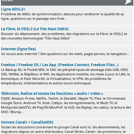
Ligne ADSL2+
Problème de débit, de synchronisation, astuces pour améliorer la qualité de sa
ligne, questions sur le passage vers Free...
La Fibre, le VDSL2 (Le Très Haut Débit)
Discuter du déploiement, des problèmes, des migrations sur la Fibre, le VDSL2 et
des nouvelles technologies "Très Haut Débit"
Internet (ligne fixe)
Un soucis avec internet ? Des questions sur les mails, pages persos, la navigation...
Freebox / Freebox OS / Les App. (Freebox Connect, Freebox Files...)
Le Backup 4G, le Pocket Wifi, le SAV, les périphériques de stockage (clés USB, HDD,
SSD, NVMe), le Répéteur, le Wifi, les Applications mobiles, les mises à jour, le LAN, la
Domotique, le Pack Sécurité, la Virtualisation, le VPN, les problèmes de
températures, d'alimentations et autres soucis techniques
Télévision, Radios et toutes les fonctions « audio / vidéo »
OQEE, Amazon Prime, Netflix, Twitch, le Devialet, l'Apple TV, Plex, le Chromecast,
Google Store, Android TV, Kodi, Cafeyn, les enregistrements, le Multi TV, le
Multiposte (adslTV), AirPlay/DLNA/uPnP, la VoD, les Replay, les radios, la lecture des
DVD / Bluray...
Univers Canal+ / CanalSatDSL
Toutes les discussions concernant le groupe Canal sont ici: les abonnements, les
migrations depuis un autre distributeur, Canal Séries, Canal+, les promotions, le