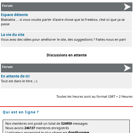
Forum
Espace détente
Blablabla ... si vous voulez parler d'autre chose que la Freebox, c'est ici que ça se
passe
La vie du site
Vous avez des idées pour améliorer le site, des suggestions ? Faites-nous en part
Discussions en attente
Forum
En attente de tri
Tout est dans le titre. ;-)
Toutes les heures sont au format GMT + 2 Heures
Qui est en ligne ?
Nos membres ont posté un total de
524959
messages
Nous avons
246137
membres enregistrés
dontbugme
L'utilisateur enregistré le plus récent est