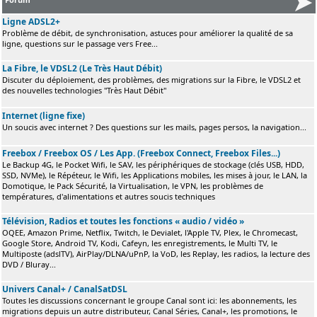
Ligne ADSL2+
Problème de débit, de synchronisation, astuces pour améliorer la qualité de sa
ligne, questions sur le passage vers Free...
La Fibre, le VDSL2 (Le Très Haut Débit)
Discuter du déploiement, des problèmes, des migrations sur la Fibre, le VDSL2 et
des nouvelles technologies "Très Haut Débit"
Internet (ligne fixe)
Un soucis avec internet ? Des questions sur les mails, pages persos, la navigation...
Freebox / Freebox OS / Les App. (Freebox Connect, Freebox Files...)
Le Backup 4G, le Pocket Wifi, le SAV, les périphériques de stockage (clés USB, HDD,
SSD, NVMe), le Répéteur, le Wifi, les Applications mobiles, les mises à jour, le LAN, la
Domotique, le Pack Sécurité, la Virtualisation, le VPN, les problèmes de
températures, d'alimentations et autres soucis techniques
Télévision, Radios et toutes les fonctions « audio / vidéo »
OQEE, Amazon Prime, Netflix, Twitch, le Devialet, l'Apple TV, Plex, le Chromecast,
Google Store, Android TV, Kodi, Cafeyn, les enregistrements, le Multi TV, le
Multiposte (adslTV), AirPlay/DLNA/uPnP, la VoD, les Replay, les radios, la lecture des
DVD / Bluray...
Univers Canal+ / CanalSatDSL
Toutes les discussions concernant le groupe Canal sont ici: les abonnements, les
migrations depuis un autre distributeur, Canal Séries, Canal+, les promotions, le