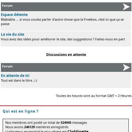
Forum
Espace détente
Blablabla ... si vous voulez parler d'autre chose que la Freebox, c'est ici que ça se
passe
La vie du site
Vous avez des idées pour améliorer le site, des suggestions ? Faites-nous en part
Discussions en attente
Forum
En attente de tri
Tout est dans le titre. ;-)
Toutes les heures sont au format GMT + 2 Heures
Qui est en ligne ?
Nos membres ont posté un total de
524945
messages
Nous avons
246129
membres enregistrés
Cloddinette
L'utilisateur enregistré le plus récent est