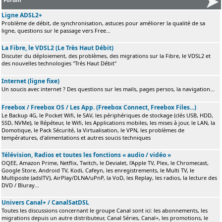
Ligne ADSL2+
Problème de débit, de synchronisation, astuces pour améliorer la qualité de sa
ligne, questions sur le passage vers Free...
La Fibre, le VDSL2 (Le Très Haut Débit)
Discuter du déploiement, des problèmes, des migrations sur la Fibre, le VDSL2 et
des nouvelles technologies "Très Haut Débit"
Internet (ligne fixe)
Un soucis avec internet ? Des questions sur les mails, pages persos, la navigation...
Freebox / Freebox OS / Les App. (Freebox Connect, Freebox Files...)
Le Backup 4G, le Pocket Wifi, le SAV, les périphériques de stockage (clés USB, HDD,
SSD, NVMe), le Répéteur, le Wifi, les Applications mobiles, les mises à jour, le LAN, la
Domotique, le Pack Sécurité, la Virtualisation, le VPN, les problèmes de
températures, d'alimentations et autres soucis techniques
Télévision, Radios et toutes les fonctions « audio / vidéo »
OQEE, Amazon Prime, Netflix, Twitch, le Devialet, l'Apple TV, Plex, le Chromecast,
Google Store, Android TV, Kodi, Cafeyn, les enregistrements, le Multi TV, le
Multiposte (adslTV), AirPlay/DLNA/uPnP, la VoD, les Replay, les radios, la lecture des
DVD / Bluray...
Univers Canal+ / CanalSatDSL
Toutes les discussions concernant le groupe Canal sont ici: les abonnements, les
migrations depuis un autre distributeur, Canal Séries, Canal+, les promotions, le