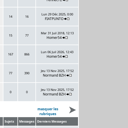
Lun 29 Déc 2025, 0:00
14
16
FIATPUNTO
Mar 31 Juil 2018, 12:13
15
77
Homer54
Lun 06 Juil 2026, 12:43
167
866
Homer54
Jeu 13 Nov 2025, 17:52
77
390
Normand BZH
Jeu 13 Nov 2025, 17:52
0
0
Normand BZH
masquer les
rubriques
Sujets
Messages
Derniers Messages