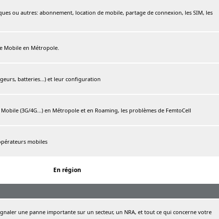
ques ou autres: abonnement, location de mobile, partage de connexion, les SIM, les
ree Mobile en Métropole.
urs, batteries...) et leur configuration
e Mobile (3G/4G...) en Métropole et en Roaming, les problèmes de FemtoCell
 opérateurs mobiles
En région
naler une panne importante sur un secteur, un NRA, et tout ce qui concerne votre