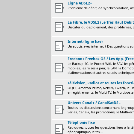
Ligne ADSL2+
Problème de débit, de synchronisation, astu
La Fibre, le VDSL2 (Le Très Haut Débit
Discuter du déploiement, des problèmes, de
Internet (ligne fixe)
Un soucis avec internet ? Des questions sur
Freebox / Freebox OS / Les App. (Free
Le Backup 4G, le Pocket Wifi, le SAV, les p
mobiles, les mises à jour, le LAN, la Domot
d'alimentations et autres soucis technique
Télévision, Radios et toutes les fonct
OQEE, Amazon Prime, Netflix, Twitch, le Dev
enregistrements, le Multi TV, le Multiposte 
Univers Canal+ / CanalSatDSL
Toutes les discussions concernant le group
Séries, Canal+, les promotions, le Multi-écr
Téléphonie fixe
Retrouvez toutes les questions liées à la t
géographique, le fax...