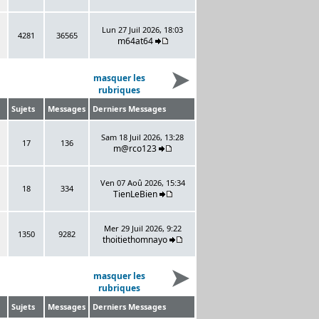
Lun 27 Juil 2026, 18:03
4281
36565
m64at64
masquer les
rubriques
Sujets
Messages
Derniers Messages
Sam 18 Juil 2026, 13:28
17
136
m@rco123
Ven 07 Aoû 2026, 15:34
18
334
TienLeBien
Mer 29 Juil 2026, 9:22
1350
9282
thoitiethomnayo
masquer les
rubriques
Sujets
Messages
Derniers Messages