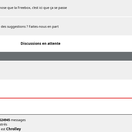
chose que la Freebox, c'est ici que ça se passe
, des suggestions ? Faites-nous en part
Discussions en attente
524945
messages
trés
Chrolley
t est