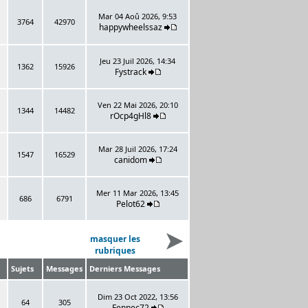
Mar 04 Aoû 2026, 9:53
3764
42970
happywheelssaz
Jeu 23 Juil 2026, 14:34
1362
15926
Fystrack
Ven 22 Mai 2026, 20:10
1344
14482
rOcp4gHl8
Mar 28 Juil 2026, 17:24
1547
16529
canidom
Mer 11 Mar 2026, 13:45
686
6791
Pelot62
masquer les
rubriques
Sujets
Messages
Derniers Messages
Dim 23 Oct 2022, 13:56
64
305
Fennec72