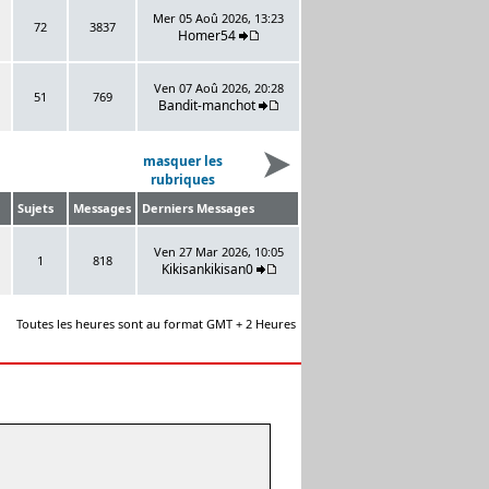
Mer 05 Aoû 2026, 13:23
72
3837
Homer54
Ven 07 Aoû 2026, 20:28
51
769
Bandit-manchot
masquer les
rubriques
Sujets
Messages
Derniers Messages
Ven 27 Mar 2026, 10:05
1
818
Kikisankikisan0
Toutes les heures sont au format GMT + 2 Heures