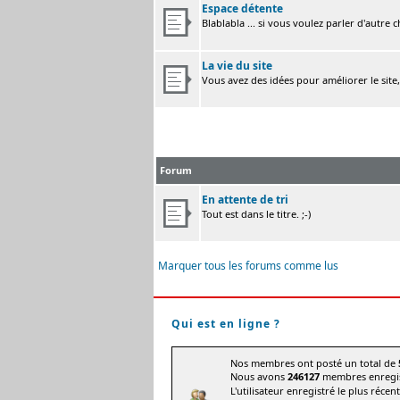
Espace détente
Blablabla ... si vous voulez parler d'autre 
La vie du site
Vous avez des idées pour améliorer le site
Forum
En attente de tri
Tout est dans le titre. ;-)
Marquer tous les forums comme lus
Qui est en ligne ?
Nos membres ont posté un total de
Nous avons
246127
membres enregis
L'utilisateur enregistré le plus récen