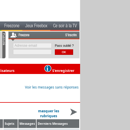
Freezone
Jeux Freebox
Ce soir à la TV
Freezone
S'inscrire
Pass oublié ?
lisateurs
S'enregistrer
Voir les messages sans réponses
masquer les
rubriques
Sujets
Messages
Derniers Messages