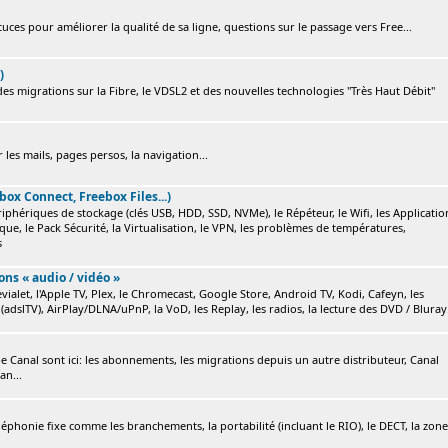
ces pour améliorer la qualité de sa ligne, questions sur le passage vers Free...
)
s migrations sur la Fibre, le VDSL2 et des nouvelles technologies "Très Haut Débit"
 les mails, pages persos, la navigation...
box Connect, Freebox Files...)
ériphériques de stockage (clés USB, HDD, SSD, NVMe), le Répéteur, le Wifi, les Applicatio
ique, le Pack Sécurité, la Virtualisation, le VPN, les problèmes de températures,
s
ions « audio / vidéo »
ialet, l'Apple TV, Plex, le Chromecast, Google Store, Android TV, Kodi, Cafeyn, les
(adslTV), AirPlay/DLNA/uPnP, la VoD, les Replay, les radios, la lecture des DVD / Bluray.
e Canal sont ici: les abonnements, les migrations depuis un autre distributeur, Canal
an...
éléphonie fixe comme les branchements, la portabilité (incluant le RIO), le DECT, la zone