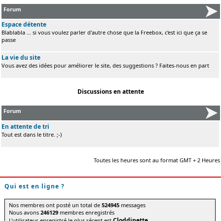
Forum
Espace détente
Blablabla ... si vous voulez parler d'autre chose que la Freebox, c'est ici que ça se
passe
La vie du site
Vous avez des idées pour améliorer le site, des suggestions ? Faites-nous en part
Discussions en attente
Forum
En attente de tri
Tout est dans le titre. ;-)
Toutes les heures sont au format GMT + 2 Heures
Qui est en ligne ?
Nos membres ont posté un total de
524945
messages
Nous avons
246129
membres enregistrés
Cloddinette
L'utilisateur enregistré le plus récent est