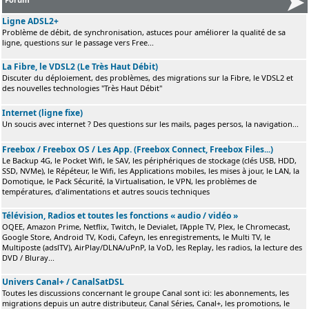
Ligne ADSL2+
Problème de débit, de synchronisation, astuces pour améliorer la qualité de sa
ligne, questions sur le passage vers Free...
La Fibre, le VDSL2 (Le Très Haut Débit)
Discuter du déploiement, des problèmes, des migrations sur la Fibre, le VDSL2 et
des nouvelles technologies "Très Haut Débit"
Internet (ligne fixe)
Un soucis avec internet ? Des questions sur les mails, pages persos, la navigation...
Freebox / Freebox OS / Les App. (Freebox Connect, Freebox Files...)
Le Backup 4G, le Pocket Wifi, le SAV, les périphériques de stockage (clés USB, HDD,
SSD, NVMe), le Répéteur, le Wifi, les Applications mobiles, les mises à jour, le LAN, la
Domotique, le Pack Sécurité, la Virtualisation, le VPN, les problèmes de
températures, d'alimentations et autres soucis techniques
Télévision, Radios et toutes les fonctions « audio / vidéo »
OQEE, Amazon Prime, Netflix, Twitch, le Devialet, l'Apple TV, Plex, le Chromecast,
Google Store, Android TV, Kodi, Cafeyn, les enregistrements, le Multi TV, le
Multiposte (adslTV), AirPlay/DLNA/uPnP, la VoD, les Replay, les radios, la lecture des
DVD / Bluray...
Univers Canal+ / CanalSatDSL
Toutes les discussions concernant le groupe Canal sont ici: les abonnements, les
migrations depuis un autre distributeur, Canal Séries, Canal+, les promotions, le