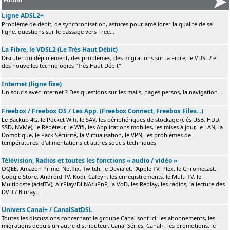
Ligne ADSL2+
Problème de débit, de synchronisation, astuces pour améliorer la qualité de sa
ligne, questions sur le passage vers Free...
La Fibre, le VDSL2 (Le Très Haut Débit)
Discuter du déploiement, des problèmes, des migrations sur la Fibre, le VDSL2 et
des nouvelles technologies "Très Haut Débit"
Internet (ligne fixe)
Un soucis avec internet ? Des questions sur les mails, pages persos, la navigation...
Freebox / Freebox OS / Les App. (Freebox Connect, Freebox Files...)
Le Backup 4G, le Pocket Wifi, le SAV, les périphériques de stockage (clés USB, HDD,
SSD, NVMe), le Répéteur, le Wifi, les Applications mobiles, les mises à jour, le LAN, la
Domotique, le Pack Sécurité, la Virtualisation, le VPN, les problèmes de
températures, d'alimentations et autres soucis techniques
Télévision, Radios et toutes les fonctions « audio / vidéo »
OQEE, Amazon Prime, Netflix, Twitch, le Devialet, l'Apple TV, Plex, le Chromecast,
Google Store, Android TV, Kodi, Cafeyn, les enregistrements, le Multi TV, le
Multiposte (adslTV), AirPlay/DLNA/uPnP, la VoD, les Replay, les radios, la lecture des
DVD / Bluray...
Univers Canal+ / CanalSatDSL
Toutes les discussions concernant le groupe Canal sont ici: les abonnements, les
migrations depuis un autre distributeur, Canal Séries, Canal+, les promotions, le