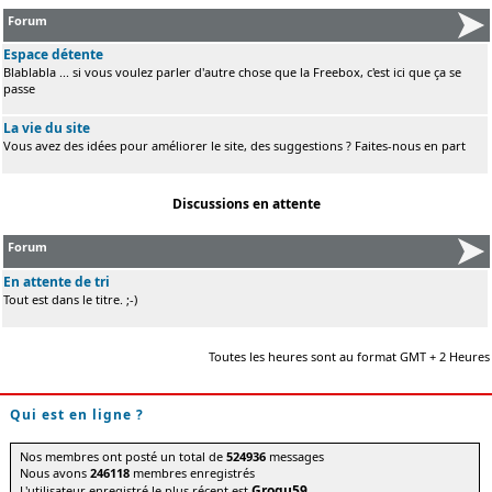
Forum
Espace détente
Blablabla ... si vous voulez parler d'autre chose que la Freebox, c'est ici que ça se
passe
La vie du site
Vous avez des idées pour améliorer le site, des suggestions ? Faites-nous en part
Discussions en attente
Forum
En attente de tri
Tout est dans le titre. ;-)
Toutes les heures sont au format GMT + 2 Heures
Qui est en ligne ?
Nos membres ont posté un total de
524936
messages
Nous avons
246118
membres enregistrés
Grogu59
L'utilisateur enregistré le plus récent est