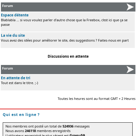
Forum
Espace détente
Blablabla ... si vous voulez parler d'autre chose que la Freebox, c'est ici que ça se
passe
La vie du site
Vous avez des idées pour améliorer le site, des suggestions ? Faites-nous en part
Discussions en attente
Forum
En attente de tri
Tout est dans le titre. ;-)
Toutes les heures sont au format GMT + 2 Heures
Qui est en ligne ?
Nos membres ont posté un total de
524936
messages
Nous avons
246118
membres enregistrés
Grogu59
L'utilisateur enregistré le plus récent est