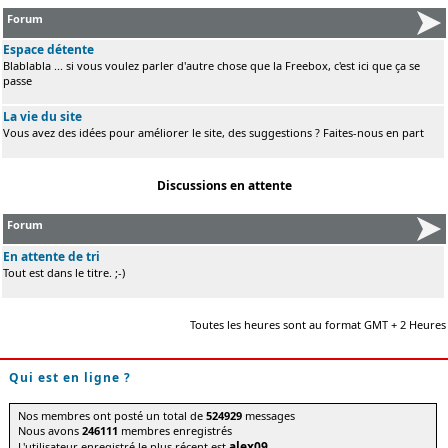
Forum
Espace détente
Blablabla ... si vous voulez parler d'autre chose que la Freebox, c'est ici que ça se
passe
La vie du site
Vous avez des idées pour améliorer le site, des suggestions ? Faites-nous en part
Discussions en attente
Forum
En attente de tri
Tout est dans le titre. ;-)
Toutes les heures sont au format GMT + 2 Heures
Qui est en ligne ?
Nos membres ont posté un total de
524929
messages
Nous avons
246111
membres enregistrés
alex09
L'utilisateur enregistré le plus récent est