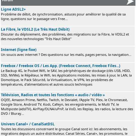
Ligne ADSL2+
Problème de débit, de synchronisation, astuces pour améliorer la qualité de sa
ligne, questions sur le passage vers Free...
La Fibre, le VDSL2 (Le Très Haut Débit)
Discuter du déploiement, des problèmes, des migrations sur la Fibre, le VDSL2 et
des nouvelles technologies "Très Haut Débit"
Internet (ligne fixe)
Un soucis avec internet ? Des questions sur les mails, pages persos, la navigation...
Freebox / Freebox OS / Les App. (Freebox Connect, Freebox Files...)
Le Backup 4G, le Pocket Wifi, le SAV, les périphériques de stockage (clés USB, HDD,
SSD, NVMe), le Répéteur, le Wifi, les Applications mobiles, les mises à jour, le LAN, la
Domotique, le Pack Sécurité, la Virtualisation, le VPN, les problèmes de
températures, d'alimentations et autres soucis techniques
Télévision, Radios et toutes les fonctions « audio / vidéo »
OQEE, Amazon Prime, Netflix, Twitch, le Devialet, l'Apple TV, Plex, le Chromecast,
Google Store, Android TV, Kodi, Cafeyn, les enregistrements, le Multi TV, le
Multiposte (adslTV), AirPlay/DLNA/uPnP, la VoD, les Replay, les radios, la lecture des
DVD / Bluray...
Univers Canal+ / CanalSatDSL
Toutes les discussions concernant le groupe Canal sont ici: les abonnements, les
migrations depuis un autre distributeur, Canal Séries, Canal+, les promotions, le