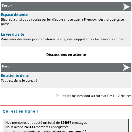
Forum
Espace détente
Blablabla ... si vous voulez parler d'autre chose que la Freebox, c'est ici que ça se
passe
La vie du site
Vous avez des idées pour améliorer le site, des suggestions ? Faites-nous en part
Discussions en attente
Forum
En attente de tri
Tout est dans le titre. ;-)
Toutes les heures sont au format GMT + 2 Heures
Qui est en ligne ?
Nos membres ont posté un total de
524957
messages
Nous avons
246133
membres enregistrés
tommyn42
L'utilisateur enregistré le plus récent est