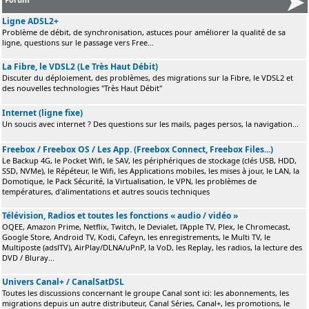
Ligne ADSL2+
Problème de débit, de synchronisation, astuces pour améliorer la qualité de sa
ligne, questions sur le passage vers Free...
La Fibre, le VDSL2 (Le Très Haut Débit)
Discuter du déploiement, des problèmes, des migrations sur la Fibre, le VDSL2 et
des nouvelles technologies "Très Haut Débit"
Internet (ligne fixe)
Un soucis avec internet ? Des questions sur les mails, pages persos, la navigation...
Freebox / Freebox OS / Les App. (Freebox Connect, Freebox Files...)
Le Backup 4G, le Pocket Wifi, le SAV, les périphériques de stockage (clés USB, HDD,
SSD, NVMe), le Répéteur, le Wifi, les Applications mobiles, les mises à jour, le LAN, la
Domotique, le Pack Sécurité, la Virtualisation, le VPN, les problèmes de
températures, d'alimentations et autres soucis techniques
Télévision, Radios et toutes les fonctions « audio / vidéo »
OQEE, Amazon Prime, Netflix, Twitch, le Devialet, l'Apple TV, Plex, le Chromecast,
Google Store, Android TV, Kodi, Cafeyn, les enregistrements, le Multi TV, le
Multiposte (adslTV), AirPlay/DLNA/uPnP, la VoD, les Replay, les radios, la lecture des
DVD / Bluray...
Univers Canal+ / CanalSatDSL
Toutes les discussions concernant le groupe Canal sont ici: les abonnements, les
migrations depuis un autre distributeur, Canal Séries, Canal+, les promotions, le