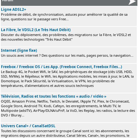
Ligne ADSL2+
Problème de débit, de synchronisation, astuces pour améliorer la qualité de sa
ligne, questions sur le passage vers Free...
La Fibre, le VDSL2 (Le Très Haut Débit)
Discuter du déploiement, des problèmes, des migrations sur la Fibre, le VDSL2 et
des nouvelles technologies "Très Haut Débit"
Internet (ligne fixe)
Un soucis avec internet ? Des questions sur les mails, pages persos, la navigation...
Freebox / Freebox OS / Les App. (Freebox Connect, Freebox Files...)
Le Backup 4G, le Pocket Wifi, le SAV, les périphériques de stockage (clés USB, HDD,
SSD, NVMe), le Répéteur, le Wifi, les Applications mobiles, les mises à jour, le LAN, la
Domotique, le Pack Sécurité, la Virtualisation, le VPN, les problèmes de
températures, d'alimentations et autres soucis techniques
Télévision, Radios et toutes les fonctions « audio / vidéo »
OQEE, Amazon Prime, Netflix, Twitch, le Devialet, l'Apple TV, Plex, le Chromecast,
Google Store, Android TV, Kodi, Cafeyn, les enregistrements, le Multi TV, le
Multiposte (adslTV), AirPlay/DLNA/uPnP, la VoD, les Replay, les radios, la lecture des
DVD / Bluray...
Univers Canal+ / CanalSatDSL
Toutes les discussions concernant le groupe Canal sont ici: les abonnements, les
migrations depuis un autre distributeur, Canal Séries, Canal+, les promotions, le