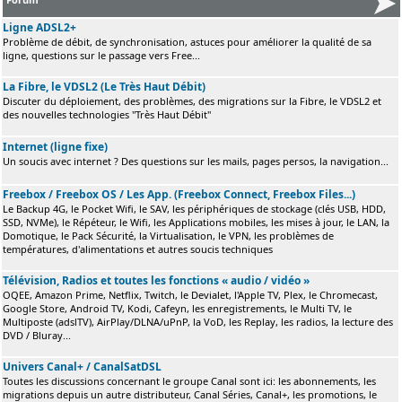
Ligne ADSL2+
Problème de débit, de synchronisation, astuces pour améliorer la qualité de sa
ligne, questions sur le passage vers Free...
La Fibre, le VDSL2 (Le Très Haut Débit)
Discuter du déploiement, des problèmes, des migrations sur la Fibre, le VDSL2 et
des nouvelles technologies "Très Haut Débit"
Internet (ligne fixe)
Un soucis avec internet ? Des questions sur les mails, pages persos, la navigation...
Freebox / Freebox OS / Les App. (Freebox Connect, Freebox Files...)
Le Backup 4G, le Pocket Wifi, le SAV, les périphériques de stockage (clés USB, HDD,
SSD, NVMe), le Répéteur, le Wifi, les Applications mobiles, les mises à jour, le LAN, la
Domotique, le Pack Sécurité, la Virtualisation, le VPN, les problèmes de
températures, d'alimentations et autres soucis techniques
Télévision, Radios et toutes les fonctions « audio / vidéo »
OQEE, Amazon Prime, Netflix, Twitch, le Devialet, l'Apple TV, Plex, le Chromecast,
Google Store, Android TV, Kodi, Cafeyn, les enregistrements, le Multi TV, le
Multiposte (adslTV), AirPlay/DLNA/uPnP, la VoD, les Replay, les radios, la lecture des
DVD / Bluray...
Univers Canal+ / CanalSatDSL
Toutes les discussions concernant le groupe Canal sont ici: les abonnements, les
migrations depuis un autre distributeur, Canal Séries, Canal+, les promotions, le