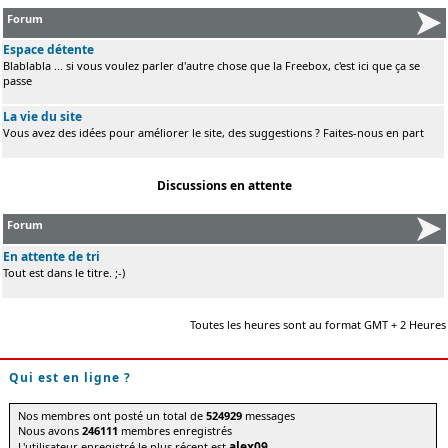
Forum
Espace détente
Blablabla ... si vous voulez parler d'autre chose que la Freebox, c'est ici que ça se
passe
La vie du site
Vous avez des idées pour améliorer le site, des suggestions ? Faites-nous en part
Discussions en attente
Forum
En attente de tri
Tout est dans le titre. ;-)
Toutes les heures sont au format GMT + 2 Heures
Qui est en ligne ?
Nos membres ont posté un total de
524929
messages
Nous avons
246111
membres enregistrés
alex09
L'utilisateur enregistré le plus récent est