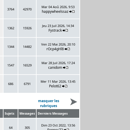
Mar 04 Aoû 2026, 9:53
3764
42970
happywheelssaz
Jeu 23 Juil 2026, 14:34
1362
15926
Fystrack
Ven 22 Mai 2026, 20:10
1344
14482
rOcp4gHl8
Mar 28 Juil 2026, 17:24
1547
16529
canidom
Mer 11 Mar 2026, 13:45
686
6791
Pelot62
masquer les
rubriques
Sujets
Messages
Derniers Messages
Dim 23 Oct 2022, 13:56
64
305
Fennec72