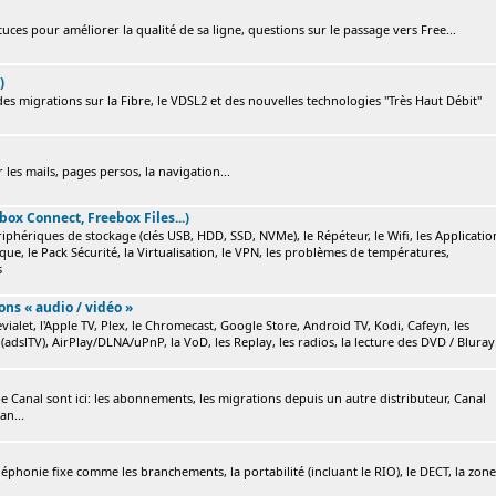
ces pour améliorer la qualité de sa ligne, questions sur le passage vers Free...
)
s migrations sur la Fibre, le VDSL2 et des nouvelles technologies "Très Haut Débit"
 les mails, pages persos, la navigation...
box Connect, Freebox Files...)
ériphériques de stockage (clés USB, HDD, SSD, NVMe), le Répéteur, le Wifi, les Applicatio
ique, le Pack Sécurité, la Virtualisation, le VPN, les problèmes de températures,
s
ions « audio / vidéo »
ialet, l'Apple TV, Plex, le Chromecast, Google Store, Android TV, Kodi, Cafeyn, les
(adslTV), AirPlay/DLNA/uPnP, la VoD, les Replay, les radios, la lecture des DVD / Bluray.
e Canal sont ici: les abonnements, les migrations depuis un autre distributeur, Canal
an...
éléphonie fixe comme les branchements, la portabilité (incluant le RIO), le DECT, la zone