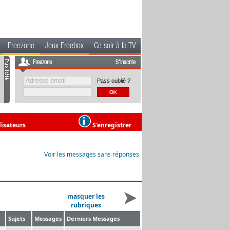
Freezone
Jeux Freebox
Ce soir à la TV
Freezone
S'inscrire
Pass oublié ?
lisateurs
S'enregistrer
Voir les messages sans réponses
masquer les
rubriques
Sujets
Messages
Derniers Messages