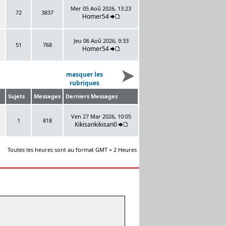
Mer 05 Aoû 2026, 13:23
72
3837
Homer54
Jeu 06 Aoû 2026, 9:33
51
768
Homer54
masquer les
rubriques
Sujets
Messages
Derniers Messages
Ven 27 Mar 2026, 10:05
1
818
Kikisankikisan0
Toutes les heures sont au format GMT + 2 Heures