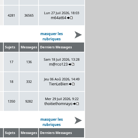
Lun 27 Juil 2026, 18:03
4281
36565
m64at64
masquer les
rubriques
Sujets
Messages
Derniers Messages
Sam 18 Juil 2026, 13:28
17
136
m@rco123
Jeu 06 Aoû 2026, 14:49
18
332
TienLeBien
Mer 29 Juil 2026, 9:22
1350
9282
thoitiethomnayo
masquer les
rubriques
Sujets
Messages
Derniers Messages