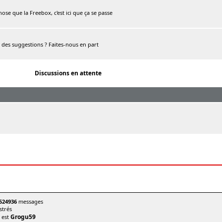
chose que la Freebox, c'est ici que ça se passe
, des suggestions ? Faites-nous en part
Discussions en attente
524936
messages
trés
Grogu59
t est