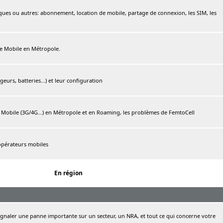
ques ou autres: abonnement, location de mobile, partage de connexion, les SIM, les
ree Mobile en Métropole.
urs, batteries...) et leur configuration
e Mobile (3G/4G...) en Métropole et en Roaming, les problèmes de FemtoCell
 opérateurs mobiles
En région
naler une panne importante sur un secteur, un NRA, et tout ce qui concerne votre