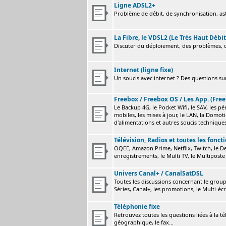
Ligne ADSL2+
Problème de débit, de synchronisation, astu
La Fibre, le VDSL2 (Le Très Haut Débit
Discuter du déploiement, des problèmes, de
Internet (ligne fixe)
Un soucis avec internet ? Des questions sur
Freebox / Freebox OS / Les App. (Free
Le Backup 4G, le Pocket Wifi, le SAV, les p
mobiles, les mises à jour, le LAN, la Domot
d'alimentations et autres soucis technique
Télévision, Radios et toutes les fonct
OQEE, Amazon Prime, Netflix, Twitch, le Dev
enregistrements, le Multi TV, le Multiposte 
Univers Canal+ / CanalSatDSL
Toutes les discussions concernant le group
Séries, Canal+, les promotions, le Multi-écr
Téléphonie fixe
Retrouvez toutes les questions liées à la t
géographique, le fax...