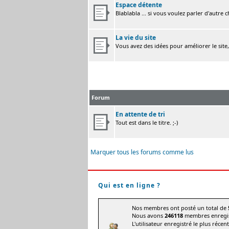
Espace détente
Blablabla ... si vous voulez parler d'autre 
La vie du site
Vous avez des idées pour améliorer le site
Forum
En attente de tri
Tout est dans le titre. ;-)
Marquer tous les forums comme lus
Qui est en ligne ?
Nos membres ont posté un total de
Nous avons
246118
membres enregis
L'utilisateur enregistré le plus récen