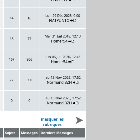
Lun 29 Déc 2025, 0:00
14
16
FIATPUNTO
Mar 31 Juil 2018, 12:13
15
77
Homer54
Lun 06 Juil 2026, 12:43
167
866
Homer54
Jeu 13 Nov 2025, 17:52
77
390
Normand BZH
Jeu 13 Nov 2025, 17:52
0
0
Normand BZH
masquer les
rubriques
Sujets
Messages
Derniers Messages