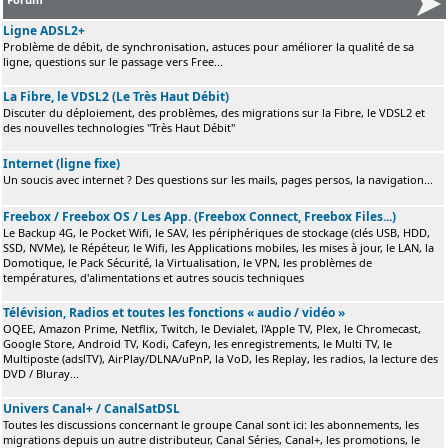
Ligne ADSL2+
Problème de débit, de synchronisation, astuces pour améliorer la qualité de sa
ligne, questions sur le passage vers Free...
La Fibre, le VDSL2 (Le Très Haut Débit)
Discuter du déploiement, des problèmes, des migrations sur la Fibre, le VDSL2 et
des nouvelles technologies "Très Haut Débit"
Internet (ligne fixe)
Un soucis avec internet ? Des questions sur les mails, pages persos, la navigation...
Freebox / Freebox OS / Les App. (Freebox Connect, Freebox Files...)
Le Backup 4G, le Pocket Wifi, le SAV, les périphériques de stockage (clés USB, HDD,
SSD, NVMe), le Répéteur, le Wifi, les Applications mobiles, les mises à jour, le LAN, la
Domotique, le Pack Sécurité, la Virtualisation, le VPN, les problèmes de
températures, d'alimentations et autres soucis techniques
Télévision, Radios et toutes les fonctions « audio / vidéo »
OQEE, Amazon Prime, Netflix, Twitch, le Devialet, l'Apple TV, Plex, le Chromecast,
Google Store, Android TV, Kodi, Cafeyn, les enregistrements, le Multi TV, le
Multiposte (adslTV), AirPlay/DLNA/uPnP, la VoD, les Replay, les radios, la lecture des
DVD / Bluray...
Univers Canal+ / CanalSatDSL
Toutes les discussions concernant le groupe Canal sont ici: les abonnements, les
migrations depuis un autre distributeur, Canal Séries, Canal+, les promotions, le