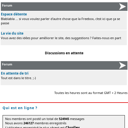
Forum
Espace détente
Blablabla ... si vous voulez parler d'autre chose que la Freebox, c'est ici que ça se
passe
La vie du site
Vous avez des idées pour améliorer le site, des suggestions ? Faites-nous en part
Discussions en attente
Forum
En attente de tri
Tout est dans le titre. ;-)
Toutes les heures sont au format GMT + 2 Heures
Qui est en ligne ?
Nos membres ont posté un total de
524945
messages
Nous avons
246127
membres enregistrés
Chrolley
L'utilisateur enregistré le plus récent est