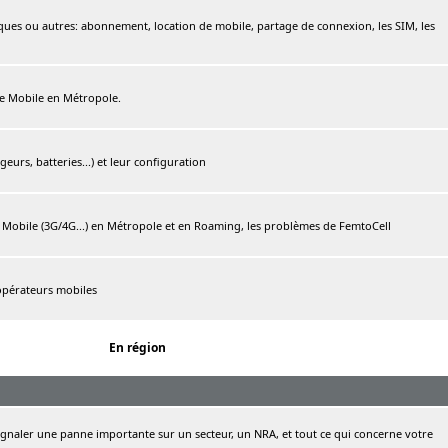
ques ou autres: abonnement, location de mobile, partage de connexion, les SIM, les
ree Mobile en Métropole.
urs, batteries...) et leur configuration
e Mobile (3G/4G...) en Métropole et en Roaming, les problèmes de FemtoCell
 opérateurs mobiles
En région
naler une panne importante sur un secteur, un NRA, et tout ce qui concerne votre