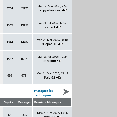
Mar 04 Aoû 2026, 9:53
3764
42970
happywheelssaz
Jeu 23 Juil 2026, 14:34
1362
15926
Fystrack
Ven 22 Mai 2026, 20:10
1344
14482
rOcp4gHl8
Mar 28 Juil 2026, 17:24
1547
16529
canidom
Mer 11 Mar 2026, 13:45
686
6791
Pelot62
masquer les
rubriques
Sujets
Messages
Derniers Messages
Dim 23 Oct 2022, 13:56
64
305
Fennec72