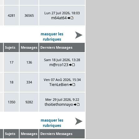
Lun 27 Juil 2026, 18:03
4281
36565
m64at64
masquer les
rubriques
Sujets
Messages
Derniers Messages
Sam 18 Juil 2026, 13:28
17
136
m@rco123
Ven 07 Aoû 2026, 15:34
18
334
TienLeBien
Mer 29 Juil 2026, 9:22
1350
9282
thoitiethomnayo
masquer les
rubriques
Sujets
Messages
Derniers Messages