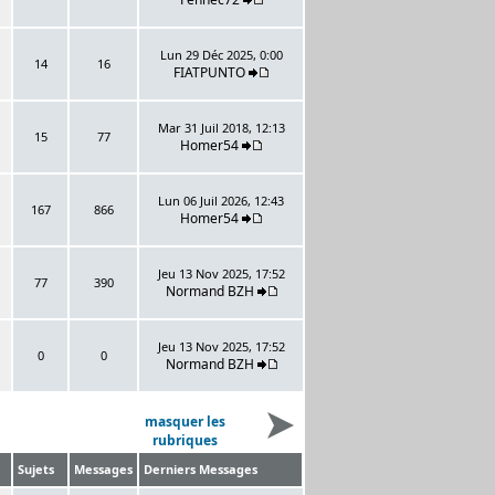
Lun 29 Déc 2025, 0:00
14
16
FIATPUNTO
Mar 31 Juil 2018, 12:13
15
77
Homer54
Lun 06 Juil 2026, 12:43
167
866
Homer54
Jeu 13 Nov 2025, 17:52
77
390
Normand BZH
Jeu 13 Nov 2025, 17:52
0
0
Normand BZH
masquer les
rubriques
Sujets
Messages
Derniers Messages