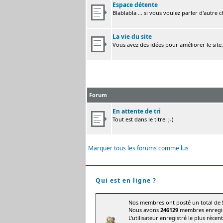
Espace détente
Blablabla ... si vous voulez parler d'autre 
La vie du site
Vous avez des idées pour améliorer le site
Forum
En attente de tri
Tout est dans le titre. ;-)
Marquer tous les forums comme lus
Qui est en ligne ?
Nos membres ont posté un total de
Nous avons
246129
membres enregis
L'utilisateur enregistré le plus récen