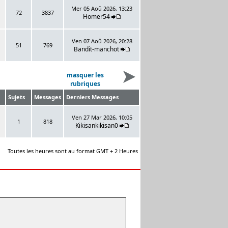
Mer 05 Aoû 2026, 13:23
72
3837
Homer54
Ven 07 Aoû 2026, 20:28
51
769
Bandit-manchot
masquer les
rubriques
Sujets
Messages
Derniers Messages
Ven 27 Mar 2026, 10:05
1
818
Kikisankikisan0
Toutes les heures sont au format GMT + 2 Heures