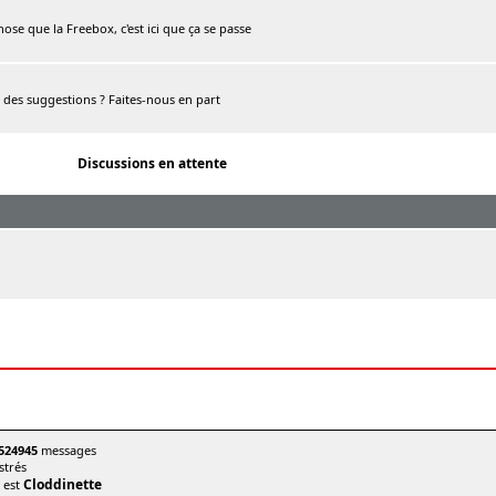
chose que la Freebox, c'est ici que ça se passe
, des suggestions ? Faites-nous en part
Discussions en attente
524945
messages
trés
Cloddinette
t est