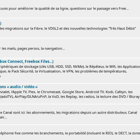
ces pour améliorer la qualité de sa ligne, questions sur le passage vers Free...
)
s migrations sur la Fibre, le VDSL2 et des nouvelles technologies "Très Haut Débit"
 les mails, pages persos, la navigation...
box Connect, Freebox Files...)
ériphériques de stockage (clés USB, HDD, SSD, NVMe), le Répéteur, le Wifi, les Applicatio
ique, le Pack Sécurité, la Virtualisation, le VPN, les problèmes de températures,
s
ions « audio / vidéo »
ialet, l'Apple TV, Plex, le Chromecast, Google Store, Android TV, Kodi, Cafeyn, les
(adslTV), AirPlay/DLNA/uPnP, la VoD, les Replay, les radios, la lecture des DVD / Bluray.
e Canal sont ici: les abonnements, les migrations depuis un autre distributeur, Canal
an...
éléphonie fixe comme les branchements, la portabilité (incluant le RIO), le DECT, la zone