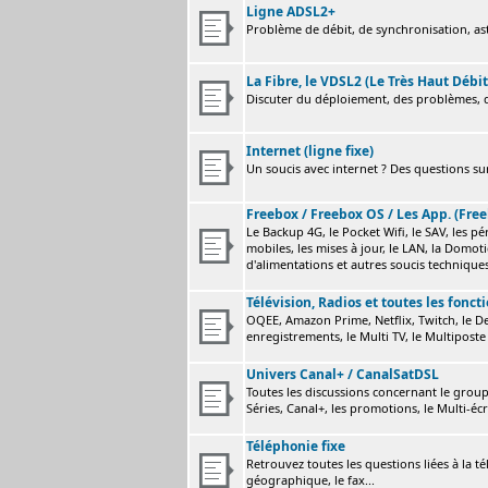
Ligne ADSL2+
Problème de débit, de synchronisation, astu
La Fibre, le VDSL2 (Le Très Haut Débit
Discuter du déploiement, des problèmes, de
Internet (ligne fixe)
Un soucis avec internet ? Des questions sur
Freebox / Freebox OS / Les App. (Free
Le Backup 4G, le Pocket Wifi, le SAV, les p
mobiles, les mises à jour, le LAN, la Domot
d'alimentations et autres soucis technique
Télévision, Radios et toutes les fonct
OQEE, Amazon Prime, Netflix, Twitch, le Dev
enregistrements, le Multi TV, le Multiposte 
Univers Canal+ / CanalSatDSL
Toutes les discussions concernant le group
Séries, Canal+, les promotions, le Multi-écr
Téléphonie fixe
Retrouvez toutes les questions liées à la t
géographique, le fax...