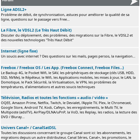
Ligne ADSL2+
Problème de débit, de synchronisation, astuces pour améliorer la qualité de sa
ligne, questions sur le passage vers Free...
La Fibre, le VDSL2 (Le Très Haut Débit)
Discuter du déploiement, des problèmes, des migrations sur la Fibre, le VDSL2 et
des nouvelles technologies "Très Haut Débit"
Internet (ligne fixe)
Un soucis avec internet ? Des questions sur les mails, pages persos, la navigation...
Freebox / Freebox OS / Les App. (Freebox Connect, Freebox Files...)
Le Backup 4G, le Pocket Wifi, le SAV, les périphériques de stockage (clés USB, HDD,
SSD, NVMe), le Répéteur, le Wifi, les Applications mobiles, les mises à jour, le LAN, la
Domotique, le Pack Sécurité, la Virtualisation, le VPN, les problèmes de
températures, d'alimentations et autres soucis techniques
Télévision, Radios et toutes les fonctions « audio / vidéo »
OQEE, Amazon Prime, Netflix, Twitch, le Devialet, l'Apple TV, Plex, le Chromecast,
Google Store, Android TV, Kodi, Cafeyn, les enregistrements, le Multi TV, le
Multiposte (adslTV), AirPlay/DLNA/uPnP, la VoD, les Replay, les radios, la lecture des
DVD / Bluray...
Univers Canal+ / CanalSatDSL
Toutes les discussions concernant le groupe Canal sont ici: les abonnements, les
migrations depuis un autre distributeur, Canal Séries, Canal+, les promotions, le