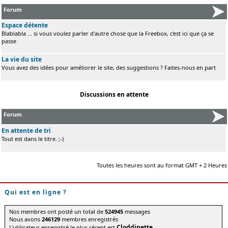
Forum
Espace détente
Blablabla ... si vous voulez parler d'autre chose que la Freebox, c'est ici que ça se
passe
La vie du site
Vous avez des idées pour améliorer le site, des suggestions ? Faites-nous en part
Discussions en attente
Forum
En attente de tri
Tout est dans le titre. ;-)
Toutes les heures sont au format GMT + 2 Heures
Qui est en ligne ?
Nos membres ont posté un total de
524945
messages
Nous avons
246129
membres enregistrés
Cloddinette
L'utilisateur enregistré le plus récent est