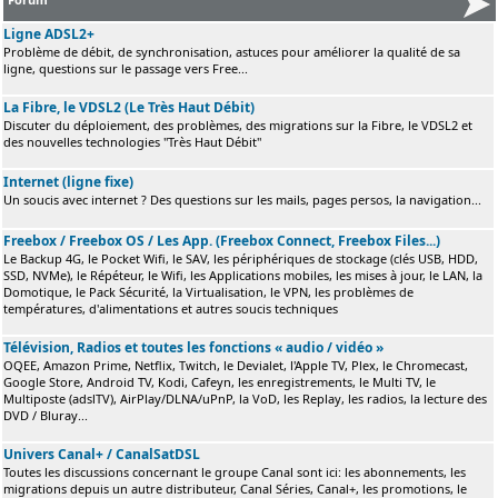
Ligne ADSL2+
Problème de débit, de synchronisation, astuces pour améliorer la qualité de sa
ligne, questions sur le passage vers Free...
La Fibre, le VDSL2 (Le Très Haut Débit)
Discuter du déploiement, des problèmes, des migrations sur la Fibre, le VDSL2 et
des nouvelles technologies "Très Haut Débit"
Internet (ligne fixe)
Un soucis avec internet ? Des questions sur les mails, pages persos, la navigation...
Freebox / Freebox OS / Les App. (Freebox Connect, Freebox Files...)
Le Backup 4G, le Pocket Wifi, le SAV, les périphériques de stockage (clés USB, HDD,
SSD, NVMe), le Répéteur, le Wifi, les Applications mobiles, les mises à jour, le LAN, la
Domotique, le Pack Sécurité, la Virtualisation, le VPN, les problèmes de
températures, d'alimentations et autres soucis techniques
Télévision, Radios et toutes les fonctions « audio / vidéo »
OQEE, Amazon Prime, Netflix, Twitch, le Devialet, l'Apple TV, Plex, le Chromecast,
Google Store, Android TV, Kodi, Cafeyn, les enregistrements, le Multi TV, le
Multiposte (adslTV), AirPlay/DLNA/uPnP, la VoD, les Replay, les radios, la lecture des
DVD / Bluray...
Univers Canal+ / CanalSatDSL
Toutes les discussions concernant le groupe Canal sont ici: les abonnements, les
migrations depuis un autre distributeur, Canal Séries, Canal+, les promotions, le