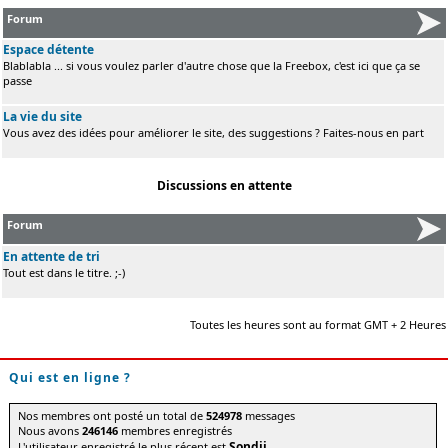
Forum
Espace détente
Blablabla ... si vous voulez parler d'autre chose que la Freebox, c'est ici que ça se
passe
La vie du site
Vous avez des idées pour améliorer le site, des suggestions ? Faites-nous en part
Discussions en attente
Forum
En attente de tri
Tout est dans le titre. ;-)
Toutes les heures sont au format GMT + 2 Heures
Qui est en ligne ?
Nos membres ont posté un total de
524978
messages
Nous avons
246146
membres enregistrés
Sondji
L'utilisateur enregistré le plus récent est