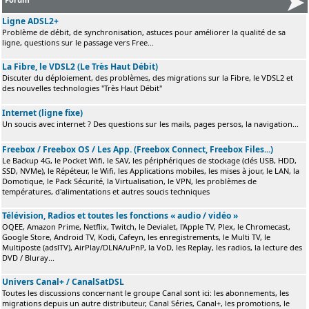
Ligne ADSL2+
Problème de débit, de synchronisation, astuces pour améliorer la qualité de sa
ligne, questions sur le passage vers Free...
La Fibre, le VDSL2 (Le Très Haut Débit)
Discuter du déploiement, des problèmes, des migrations sur la Fibre, le VDSL2 et
des nouvelles technologies "Très Haut Débit"
Internet (ligne fixe)
Un soucis avec internet ? Des questions sur les mails, pages persos, la navigation...
Freebox / Freebox OS / Les App. (Freebox Connect, Freebox Files...)
Le Backup 4G, le Pocket Wifi, le SAV, les périphériques de stockage (clés USB, HDD,
SSD, NVMe), le Répéteur, le Wifi, les Applications mobiles, les mises à jour, le LAN, la
Domotique, le Pack Sécurité, la Virtualisation, le VPN, les problèmes de
températures, d'alimentations et autres soucis techniques
Télévision, Radios et toutes les fonctions « audio / vidéo »
OQEE, Amazon Prime, Netflix, Twitch, le Devialet, l'Apple TV, Plex, le Chromecast,
Google Store, Android TV, Kodi, Cafeyn, les enregistrements, le Multi TV, le
Multiposte (adslTV), AirPlay/DLNA/uPnP, la VoD, les Replay, les radios, la lecture des
DVD / Bluray...
Univers Canal+ / CanalSatDSL
Toutes les discussions concernant le groupe Canal sont ici: les abonnements, les
migrations depuis un autre distributeur, Canal Séries, Canal+, les promotions, le