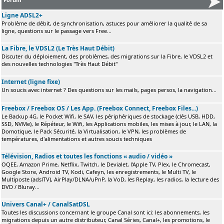
Ligne ADSL2+
Problème de débit, de synchronisation, astuces pour améliorer la qualité de sa
ligne, questions sur le passage vers Free...
La Fibre, le VDSL2 (Le Très Haut Débit)
Discuter du déploiement, des problèmes, des migrations sur la Fibre, le VDSL2 et
des nouvelles technologies "Très Haut Débit"
Internet (ligne fixe)
Un soucis avec internet ? Des questions sur les mails, pages persos, la navigation...
Freebox / Freebox OS / Les App. (Freebox Connect, Freebox Files...)
Le Backup 4G, le Pocket Wifi, le SAV, les périphériques de stockage (clés USB, HDD,
SSD, NVMe), le Répéteur, le Wifi, les Applications mobiles, les mises à jour, le LAN, la
Domotique, le Pack Sécurité, la Virtualisation, le VPN, les problèmes de
températures, d'alimentations et autres soucis techniques
Télévision, Radios et toutes les fonctions « audio / vidéo »
OQEE, Amazon Prime, Netflix, Twitch, le Devialet, l'Apple TV, Plex, le Chromecast,
Google Store, Android TV, Kodi, Cafeyn, les enregistrements, le Multi TV, le
Multiposte (adslTV), AirPlay/DLNA/uPnP, la VoD, les Replay, les radios, la lecture des
DVD / Bluray...
Univers Canal+ / CanalSatDSL
Toutes les discussions concernant le groupe Canal sont ici: les abonnements, les
migrations depuis un autre distributeur, Canal Séries, Canal+, les promotions, le