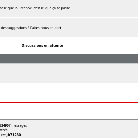
chose que la Freebox, c'est ici que ça se passe
, des suggestions ? Faites-nous en part
Discussions en attente
524957
messages
trés
jb71230
t est