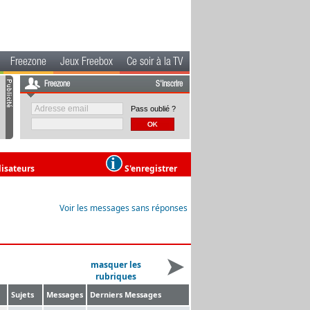
Freezone
Jeux Freebox
Ce soir à la TV
Freezone
S'inscrire
Pass oublié ?
lisateurs
S'enregistrer
Voir les messages sans réponses
masquer les
rubriques
Sujets
Messages
Derniers Messages