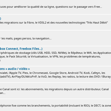
ces pour améliorer la qualité de sa ligne, questions sur le passage vers Free...
)
s migrations sur la Fibre, le VDSL2 et des nouvelles technologies "Très Haut Débit"
 les mails, pages persos, la navigation...
box Connect, Freebox Files...)
ériphériques de stockage (clés USB, HDD, SSD, NVMe), le Répéteur, le Wifi, les Applicatio
ique, le Pack Sécurité, la Virtualisation, le VPN, les problèmes de températures,
s
ions « audio / vidéo »
ialet, l'Apple TV, Plex, le Chromecast, Google Store, Android TV, Kodi, Cafeyn, les
(adslTV), AirPlay/DLNA/uPnP, la VoD, les Replay, les radios, la lecture des DVD / Bluray.
e Canal sont ici: les abonnements, les migrations depuis un autre distributeur, Canal
an...
éléphonie fixe comme les branchements, la portabilité (incluant le RIO), le DECT, la zone