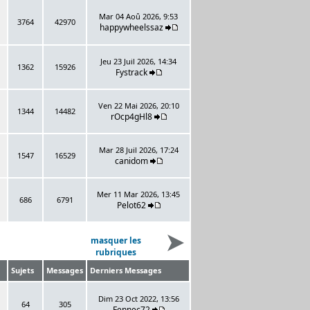
Mar 04 Aoû 2026, 9:53
3764
42970
happywheelssaz
Jeu 23 Juil 2026, 14:34
1362
15926
Fystrack
Ven 22 Mai 2026, 20:10
1344
14482
rOcp4gHl8
Mar 28 Juil 2026, 17:24
1547
16529
canidom
Mer 11 Mar 2026, 13:45
686
6791
Pelot62
masquer les
rubriques
Sujets
Messages
Derniers Messages
Dim 23 Oct 2022, 13:56
64
305
Fennec72