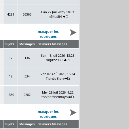
Lun 27 Juil 2026, 18:03
4281
36565
m64at64
masquer les
rubriques
Sujets
Messages
Derniers Messages
Sam 18 Juil 2026, 13:28
17
136
m@rco123
Ven 07 Aoû 2026, 15:34
18
334
TienLeBien
Mer 29 Juil 2026, 9:22
1350
9282
thoitiethomnayo
masquer les
rubriques
Sujets
Messages
Derniers Messages