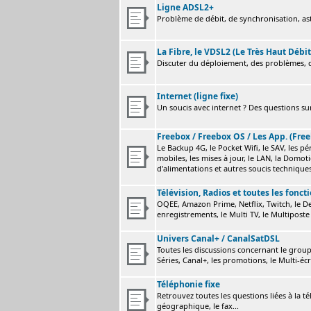
Ligne ADSL2+
Problème de débit, de synchronisation, astu
La Fibre, le VDSL2 (Le Très Haut Débit
Discuter du déploiement, des problèmes, de
Internet (ligne fixe)
Un soucis avec internet ? Des questions sur
Freebox / Freebox OS / Les App. (Free
Le Backup 4G, le Pocket Wifi, le SAV, les p
mobiles, les mises à jour, le LAN, la Domot
d'alimentations et autres soucis technique
Télévision, Radios et toutes les fonct
OQEE, Amazon Prime, Netflix, Twitch, le Dev
enregistrements, le Multi TV, le Multiposte 
Univers Canal+ / CanalSatDSL
Toutes les discussions concernant le group
Séries, Canal+, les promotions, le Multi-écr
Téléphonie fixe
Retrouvez toutes les questions liées à la t
géographique, le fax...