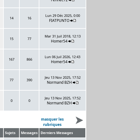
Lun 29 Déc 2025, 0:00
14
16
FIATPUNTO
Mar 31 Juil 2018, 12:13
15
77
Homer54
Lun 06 Juil 2026, 12:43
167
866
Homer54
Jeu 13 Nov 2025, 17:52
77
390
Normand BZH
Jeu 13 Nov 2025, 17:52
0
0
Normand BZH
masquer les
rubriques
Sujets
Messages
Derniers Messages