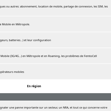
ques ou autres: abonnement, location de mobile, partage de connexion, les SIM, les
ree Mobile en Métropole.
urs, batteries...) et leur configuration
e Mobile (3G/4G...) en Métropole et en Roaming, les problèmes de FemtoCell
 opérateurs mobiles
En région
naler une panne importante sur un secteur, un NRA, et tout ce qui concerne votre