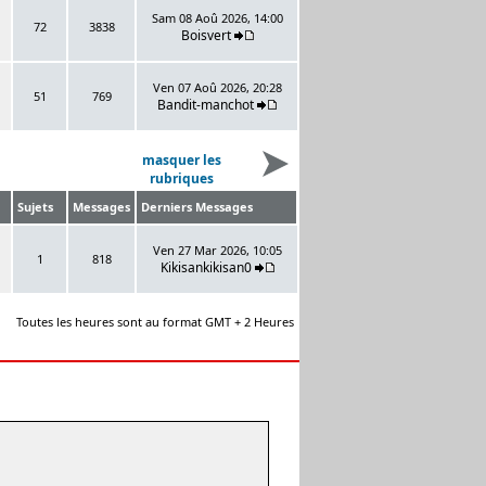
Sam 08 Aoû 2026, 14:00
72
3838
Boisvert
Ven 07 Aoû 2026, 20:28
51
769
Bandit-manchot
masquer les
rubriques
Sujets
Messages
Derniers Messages
Ven 27 Mar 2026, 10:05
1
818
Kikisankikisan0
Toutes les heures sont au format GMT + 2 Heures