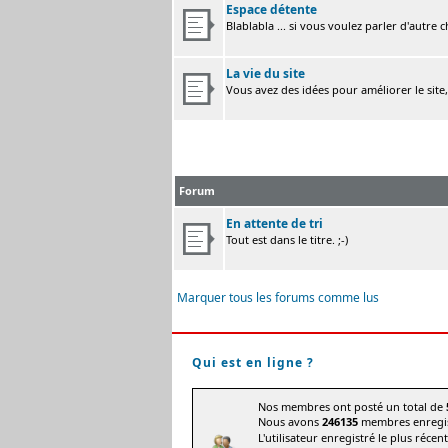
Espace détente
Blablabla ... si vous voulez parler d'autre 
La vie du site
Vous avez des idées pour améliorer le site
Forum
En attente de tri
Tout est dans le titre. ;-)
Marquer tous les forums comme lus
Qui est en ligne ?
Nos membres ont posté un total de
Nous avons
246135
membres enregis
L'utilisateur enregistré le plus récen