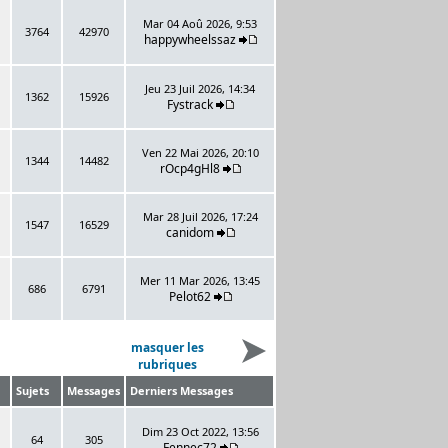
Mar 04 Aoû 2026, 9:53
3764
42970
happywheelssaz
Jeu 23 Juil 2026, 14:34
1362
15926
Fystrack
Ven 22 Mai 2026, 20:10
1344
14482
rOcp4gHl8
Mar 28 Juil 2026, 17:24
1547
16529
canidom
Mer 11 Mar 2026, 13:45
686
6791
Pelot62
masquer les
rubriques
Sujets
Messages
Derniers Messages
Dim 23 Oct 2022, 13:56
64
305
Fennec72