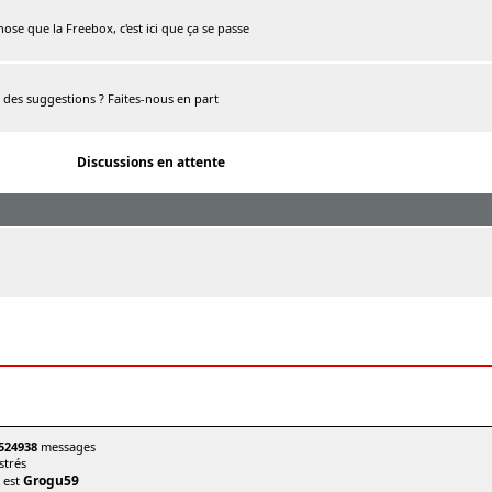
chose que la Freebox, c'est ici que ça se passe
, des suggestions ? Faites-nous en part
Discussions en attente
524938
messages
trés
Grogu59
t est