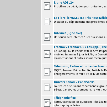
Ligne ADSL2+
Problème de débit, de synchronisation, astu
La Fibre, le VDSL2 (Le Très Haut Débit
Discuter du déploiement, des problèmes, de
Internet (ligne fixe)
Un soucis avec internet ? Des questions sur
Freebox / Freebox OS / Les App. (Free
Le Backup 4G, le Pocket Wifi, le SAV, les p
mobiles, les mises à jour, le LAN, la Domot
d'alimentations et autres soucis technique
Télévision, Radios et toutes les fonct
OQEE, Amazon Prime, Netflix, Twitch, le Dev
enregistrements, le Multi TV, le Multiposte 
Univers Canal+ / CanalSatDSL
Toutes les discussions concernant le group
Séries, Canal+, les promotions, le Multi-écr
Téléphonie fixe
Retrouvez toutes les questions liées à la t
géographique, le fax...