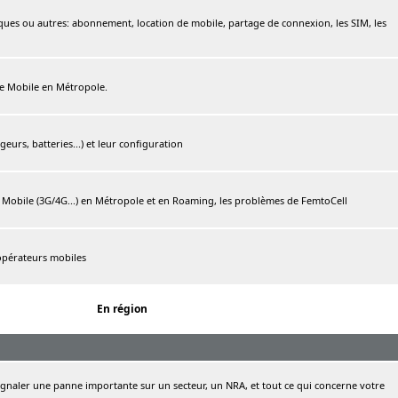
ques ou autres: abonnement, location de mobile, partage de connexion, les SIM, les
ree Mobile en Métropole.
urs, batteries...) et leur configuration
e Mobile (3G/4G...) en Métropole et en Roaming, les problèmes de FemtoCell
 opérateurs mobiles
En région
naler une panne importante sur un secteur, un NRA, et tout ce qui concerne votre