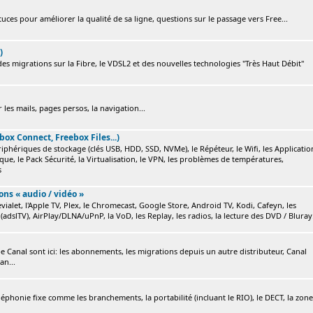
ces pour améliorer la qualité de sa ligne, questions sur le passage vers Free...
)
s migrations sur la Fibre, le VDSL2 et des nouvelles technologies "Très Haut Débit"
 les mails, pages persos, la navigation...
box Connect, Freebox Files...)
ériphériques de stockage (clés USB, HDD, SSD, NVMe), le Répéteur, le Wifi, les Applicatio
ique, le Pack Sécurité, la Virtualisation, le VPN, les problèmes de températures,
s
ions « audio / vidéo »
ialet, l'Apple TV, Plex, le Chromecast, Google Store, Android TV, Kodi, Cafeyn, les
(adslTV), AirPlay/DLNA/uPnP, la VoD, les Replay, les radios, la lecture des DVD / Bluray.
e Canal sont ici: les abonnements, les migrations depuis un autre distributeur, Canal
an...
éléphonie fixe comme les branchements, la portabilité (incluant le RIO), le DECT, la zone