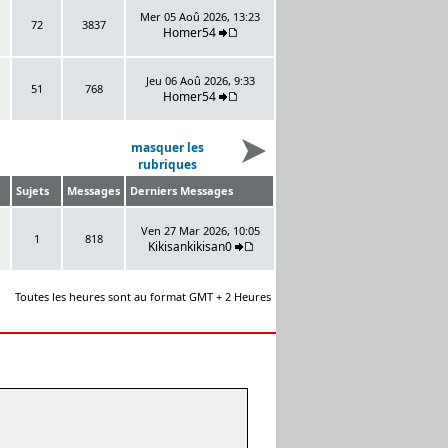
Mer 05 Aoû 2026, 13:23
72
3837
Homer54
Jeu 06 Aoû 2026, 9:33
51
768
Homer54
masquer les
rubriques
Sujets
Messages
Derniers Messages
Ven 27 Mar 2026, 10:05
1
818
Kikisankikisan0
Toutes les heures sont au format GMT + 2 Heures