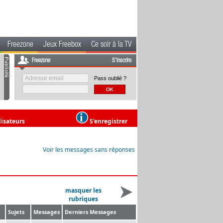
Freezone
Jeux Freebox
Ce soir à la TV
Freezone
S'inscrire
Pass oublié ?
lisateurs
S'enregistrer
Voir les messages sans réponses
masquer les
rubriques
Sujets
Messages
Derniers Messages