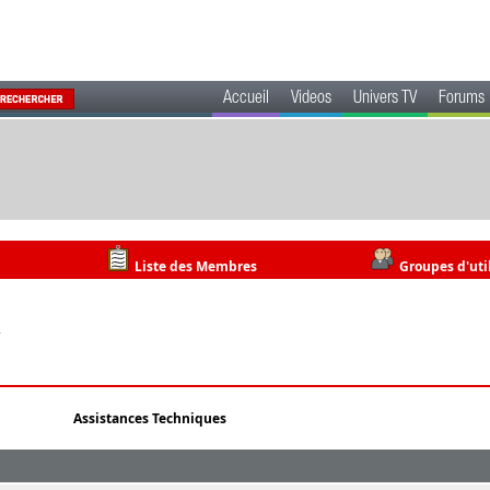
Accueil
Videos
Univers TV
Forums
Liste des Membres
Groupes d'uti
2
Assistances Techniques