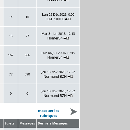
Lun 29 Déc 2025, 0:00
14
16
FIATPUNTO
Mar 31 Juil 2018, 12:13
15
77
Homer54
Lun 06 Juil 2026, 12:43
167
866
Homer54
Jeu 13 Nov 2025, 17:52
77
390
Normand BZH
Jeu 13 Nov 2025, 17:52
0
0
Normand BZH
masquer les
rubriques
Sujets
Messages
Derniers Messages