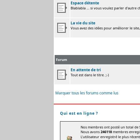
Espace détente
Blablabla ... si vous voulez parler d'autre 
La vie du site
Vous avez des idées pour améliorer le site
Forum
En attente de tri
Tout est dans le titre. ;-)
Marquer tous les forums comme lus
Qui est en ligne ?
Nos membres ont posté un total de
Nous avons
246118
membres enregis
L'utilisateur enregistré le plus récen