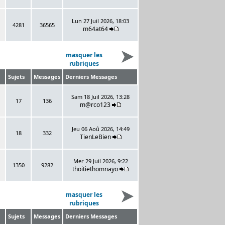
Lun 27 Juil 2026, 18:03
4281
36565
m64at64
masquer les
rubriques
Sujets
Messages
Derniers Messages
Sam 18 Juil 2026, 13:28
17
136
m@rco123
Jeu 06 Aoû 2026, 14:49
18
332
TienLeBien
Mer 29 Juil 2026, 9:22
1350
9282
thoitiethomnayo
masquer les
rubriques
Sujets
Messages
Derniers Messages