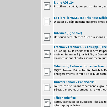
Ligne ADSL2+
Problème de débit, de synchronisation, astu
La Fibre, le VDSL2 (Le Très Haut Débit
Discuter du déploiement, des problèmes, de
Internet (ligne fixe)
Un soucis avec internet ? Des questions sur
Freebox / Freebox OS / Les App. (Free
Le Backup 4G, le Pocket Wifi, le SAV, les p
mobiles, les mises à jour, le LAN, la Domot
d'alimentations et autres soucis technique
Télévision, Radios et toutes les fonct
OQEE, Amazon Prime, Netflix, Twitch, le Dev
enregistrements, le Multi TV, le Multiposte 
Univers Canal+ / CanalSatDSL
Toutes les discussions concernant le group
Séries, Canal+, les promotions, le Multi-écr
Téléphonie fixe
Retrouvez toutes les questions liées à la t
géographique, le fax...