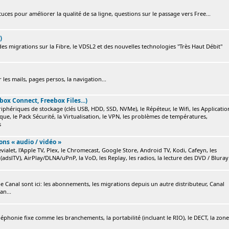
ces pour améliorer la qualité de sa ligne, questions sur le passage vers Free...
)
s migrations sur la Fibre, le VDSL2 et des nouvelles technologies "Très Haut Débit"
 les mails, pages persos, la navigation...
box Connect, Freebox Files...)
ériphériques de stockage (clés USB, HDD, SSD, NVMe), le Répéteur, le Wifi, les Applicatio
ique, le Pack Sécurité, la Virtualisation, le VPN, les problèmes de températures,
s
ions « audio / vidéo »
ialet, l'Apple TV, Plex, le Chromecast, Google Store, Android TV, Kodi, Cafeyn, les
(adslTV), AirPlay/DLNA/uPnP, la VoD, les Replay, les radios, la lecture des DVD / Bluray.
e Canal sont ici: les abonnements, les migrations depuis un autre distributeur, Canal
an...
éléphonie fixe comme les branchements, la portabilité (incluant le RIO), le DECT, la zone