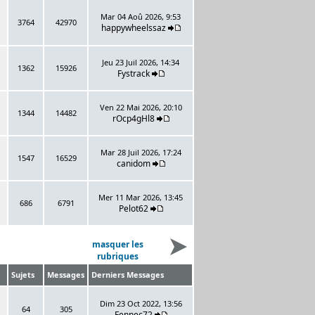
Mar 04 Aoû 2026, 9:53
3764
42970
happywheelssaz
Jeu 23 Juil 2026, 14:34
1362
15926
Fystrack
Ven 22 Mai 2026, 20:10
1344
14482
rOcp4gHl8
Mar 28 Juil 2026, 17:24
1547
16529
canidom
Mer 11 Mar 2026, 13:45
686
6791
Pelot62
masquer les
rubriques
Sujets
Messages
Derniers Messages
Dim 23 Oct 2022, 13:56
64
305
Fennec72