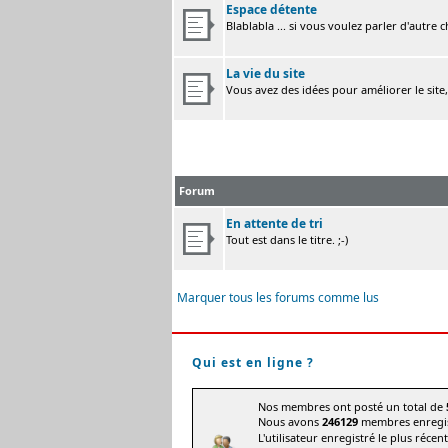
Espace détente
Blablabla ... si vous voulez parler d'autre 
La vie du site
Vous avez des idées pour améliorer le site
Forum
En attente de tri
Tout est dans le titre. ;-)
Marquer tous les forums comme lus
Qui est en ligne ?
Nos membres ont posté un total de
Nous avons
246129
membres enregis
L'utilisateur enregistré le plus récen