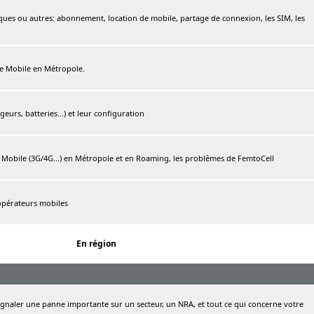
ques ou autres: abonnement, location de mobile, partage de connexion, les SIM, les
ree Mobile en Métropole.
urs, batteries...) et leur configuration
e Mobile (3G/4G...) en Métropole et en Roaming, les problèmes de FemtoCell
 opérateurs mobiles
En région
naler une panne importante sur un secteur, un NRA, et tout ce qui concerne votre