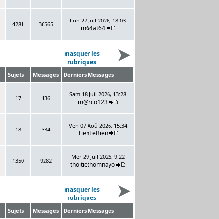
Lun 27 Juil 2026, 18:03
4281
36565
m64at64
masquer les
rubriques
Sujets
Messages
Derniers Messages
Sam 18 Juil 2026, 13:28
17
136
m@rco123
Ven 07 Aoû 2026, 15:34
18
334
TienLeBien
Mer 29 Juil 2026, 9:22
1350
9282
thoitiethomnayo
masquer les
rubriques
Sujets
Messages
Derniers Messages