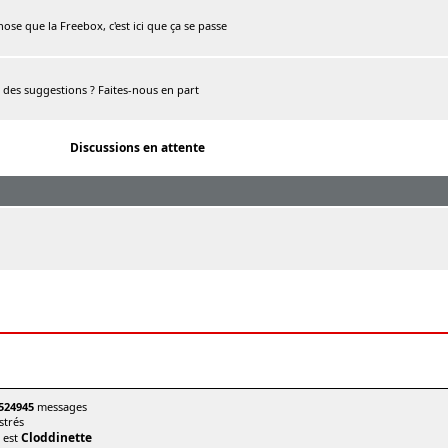
chose que la Freebox, c'est ici que ça se passe
, des suggestions ? Faites-nous en part
Discussions en attente
524945
messages
trés
Cloddinette
t est