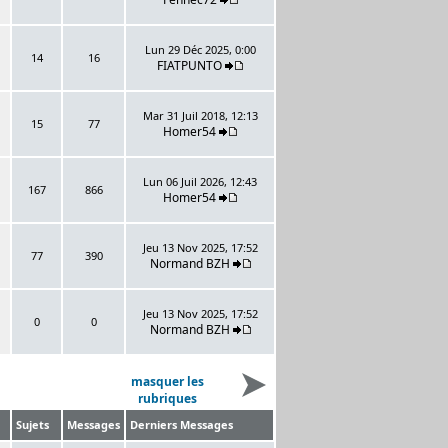
Lun 29 Déc 2025, 0:00
14
16
FIATPUNTO
Mar 31 Juil 2018, 12:13
15
77
Homer54
Lun 06 Juil 2026, 12:43
167
866
Homer54
Jeu 13 Nov 2025, 17:52
77
390
Normand BZH
Jeu 13 Nov 2025, 17:52
0
0
Normand BZH
masquer les
rubriques
Sujets
Messages
Derniers Messages