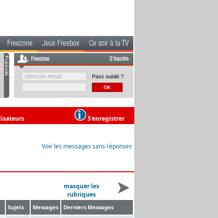
Freezone
Jeux Freebox
Ce soir à la TV
Freezone
S'inscrire
Pass oublié ?
lisateurs
S'enregistrer
Voir les messages sans réponses
masquer les
rubriques
Sujets
Messages
Derniers Messages