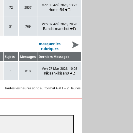
Mer 05 Aoû 2026, 13:23
72
3837
Homer54
Ven 07 Aoû 2026, 20:28
51
769
Bandit-manchot
masquer les
rubriques
Sujets
Messages
Derniers Messages
Ven 27 Mar 2026, 10:05
1
818
Kikisankikisan0
Toutes les heures sont au format GMT + 2 Heures