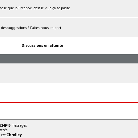
chose que la Freebox, c'est ici que ça se passe
, des suggestions ? Faites-nous en part
Discussions en attente
524945
messages
trés
Chrolley
t est