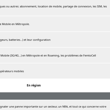
ques ou autres: abonnement, location de mobile, partage de connexion, les SIM, les
ree Mobile en Métropole.
urs, batteries...) et leur configuration
e Mobile (3G/4G...) en Métropole et en Roaming, les problèmes de FemtoCell
 opérateurs mobiles
En région
naler une panne importante sur un secteur, un NRA, et tout ce qui concerne votre