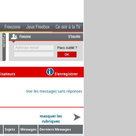
Freezone
Jeux Freebox
Ce soir à la TV
Freezone
S'inscrire
Pass oublié ?
lisateurs
S'enregistrer
Voir les messages sans réponses
masquer les
rubriques
Sujets
Messages
Derniers Messages