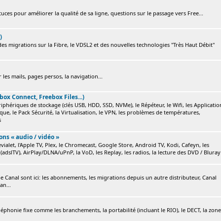
ces pour améliorer la qualité de sa ligne, questions sur le passage vers Free...
)
s migrations sur la Fibre, le VDSL2 et des nouvelles technologies "Très Haut Débit"
 les mails, pages persos, la navigation...
box Connect, Freebox Files...)
ériphériques de stockage (clés USB, HDD, SSD, NVMe), le Répéteur, le Wifi, les Applicatio
ique, le Pack Sécurité, la Virtualisation, le VPN, les problèmes de températures,
s
ions « audio / vidéo »
ialet, l'Apple TV, Plex, le Chromecast, Google Store, Android TV, Kodi, Cafeyn, les
(adslTV), AirPlay/DLNA/uPnP, la VoD, les Replay, les radios, la lecture des DVD / Bluray.
e Canal sont ici: les abonnements, les migrations depuis un autre distributeur, Canal
an...
éléphonie fixe comme les branchements, la portabilité (incluant le RIO), le DECT, la zone