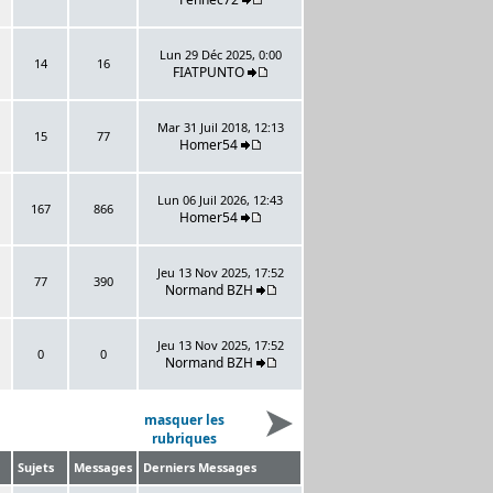
Lun 29 Déc 2025, 0:00
14
16
FIATPUNTO
Mar 31 Juil 2018, 12:13
15
77
Homer54
Lun 06 Juil 2026, 12:43
167
866
Homer54
Jeu 13 Nov 2025, 17:52
77
390
Normand BZH
Jeu 13 Nov 2025, 17:52
0
0
Normand BZH
masquer les
rubriques
Sujets
Messages
Derniers Messages