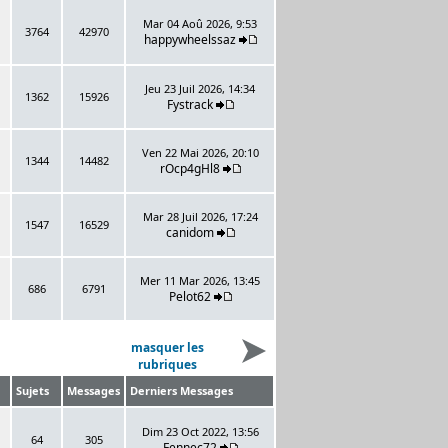
Mar 04 Aoû 2026, 9:53
3764
42970
happywheelssaz
Jeu 23 Juil 2026, 14:34
1362
15926
Fystrack
Ven 22 Mai 2026, 20:10
1344
14482
rOcp4gHl8
Mar 28 Juil 2026, 17:24
1547
16529
canidom
Mer 11 Mar 2026, 13:45
686
6791
Pelot62
masquer les
rubriques
Sujets
Messages
Derniers Messages
Dim 23 Oct 2022, 13:56
64
305
Fennec72