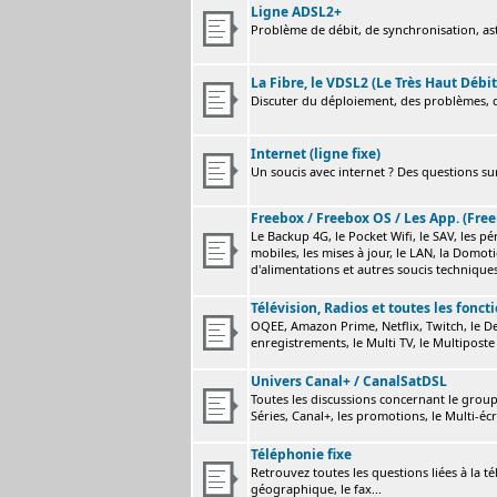
Ligne ADSL2+
Problème de débit, de synchronisation, astu
La Fibre, le VDSL2 (Le Très Haut Débit
Discuter du déploiement, des problèmes, de
Internet (ligne fixe)
Un soucis avec internet ? Des questions sur
Freebox / Freebox OS / Les App. (Free
Le Backup 4G, le Pocket Wifi, le SAV, les p
mobiles, les mises à jour, le LAN, la Domot
d'alimentations et autres soucis technique
Télévision, Radios et toutes les fonct
OQEE, Amazon Prime, Netflix, Twitch, le Dev
enregistrements, le Multi TV, le Multiposte 
Univers Canal+ / CanalSatDSL
Toutes les discussions concernant le group
Séries, Canal+, les promotions, le Multi-écr
Téléphonie fixe
Retrouvez toutes les questions liées à la t
géographique, le fax...