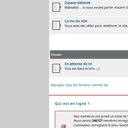
Espace détente
Blablabla ... si vous voulez parler d'autre 
La vie du site
Vous avez des idées pour améliorer le site
Forum
En attente de tri
Tout est dans le titre. ;-)
Marquer tous les forums comme lus
Qui est en ligne ?
Nos membres ont posté un total de
Nous avons
246127
membres enregis
L'utilisateur enregistré le plus récen