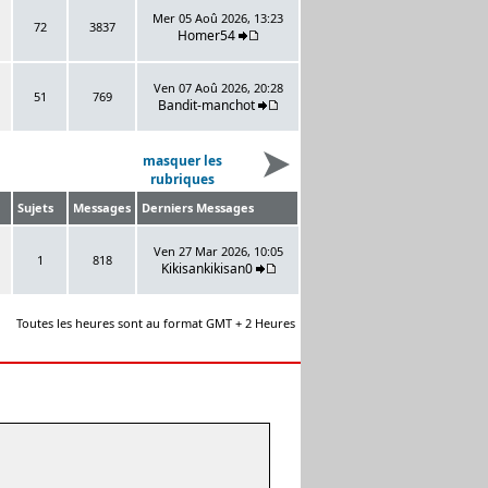
Mer 05 Aoû 2026, 13:23
72
3837
Homer54
Ven 07 Aoû 2026, 20:28
51
769
Bandit-manchot
masquer les
rubriques
Sujets
Messages
Derniers Messages
Ven 27 Mar 2026, 10:05
1
818
Kikisankikisan0
Toutes les heures sont au format GMT + 2 Heures