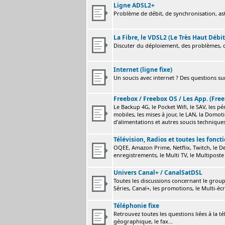
Ligne ADSL2+
Problème de débit, de synchronisation, astu
La Fibre, le VDSL2 (Le Très Haut Débit
Discuter du déploiement, des problèmes, de
Internet (ligne fixe)
Un soucis avec internet ? Des questions sur
Freebox / Freebox OS / Les App. (Free
Le Backup 4G, le Pocket Wifi, le SAV, les p
mobiles, les mises à jour, le LAN, la Domot
d'alimentations et autres soucis technique
Télévision, Radios et toutes les fonct
OQEE, Amazon Prime, Netflix, Twitch, le Dev
enregistrements, le Multi TV, le Multiposte 
Univers Canal+ / CanalSatDSL
Toutes les discussions concernant le group
Séries, Canal+, les promotions, le Multi-écr
Téléphonie fixe
Retrouvez toutes les questions liées à la t
géographique, le fax...