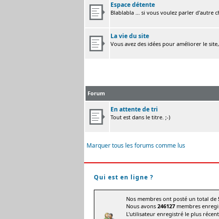
Espace détente
Blablabla ... si vous voulez parler d'autre 
La vie du site
Vous avez des idées pour améliorer le site
Forum
En attente de tri
Tout est dans le titre. ;-)
Marquer tous les forums comme lus
Qui est en ligne ?
Nos membres ont posté un total de
Nous avons
246127
membres enregis
L'utilisateur enregistré le plus récen