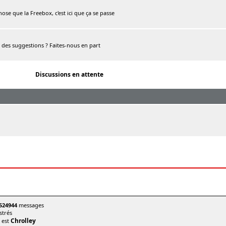
chose que la Freebox, c'est ici que ça se passe
, des suggestions ? Faites-nous en part
Discussions en attente
524944
messages
trés
Chrolley
t est