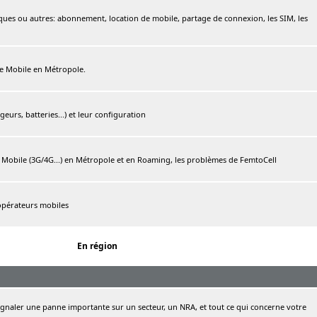
ques ou autres: abonnement, location de mobile, partage de connexion, les SIM, les
ree Mobile en Métropole.
urs, batteries...) et leur configuration
e Mobile (3G/4G...) en Métropole et en Roaming, les problèmes de FemtoCell
 opérateurs mobiles
En région
naler une panne importante sur un secteur, un NRA, et tout ce qui concerne votre