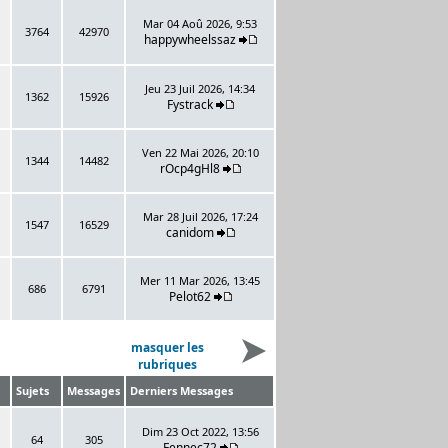
Mar 04 Aoû 2026, 9:53
3764
42970
happywheelssaz
Jeu 23 Juil 2026, 14:34
1362
15926
Fystrack
Ven 22 Mai 2026, 20:10
1344
14482
rOcp4gHl8
Mar 28 Juil 2026, 17:24
1547
16529
canidom
Mer 11 Mar 2026, 13:45
686
6791
Pelot62
masquer les
rubriques
Sujets
Messages
Derniers Messages
Dim 23 Oct 2022, 13:56
64
305
Fennec72