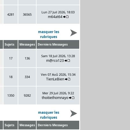
Lun 27 Juil 2026, 18:03
4281
36565
m64at64
masquer les
rubriques
Sujets
Messages
Derniers Messages
Sam 18 Juil 2026, 13:28
17
136
m@rco123
Ven 07 Aoû 2026, 15:34
18
334
TienLeBien
Mer 29 Juil 2026, 9:22
1350
9282
thoitiethomnayo
masquer les
rubriques
Sujets
Messages
Derniers Messages