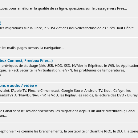
ces pour améliorer la qualité de sa ligne, questions sur le passage vers Free...
)
s migrations sur la Fibre, le VDSL2 et des nouvelles technologies "Très Haut Débit"
 les mails, pages persos, la navigation...
box Connect, Freebox Files...)
ériphériques de stockage (clés USB, HDD, SSD, NVMe), le Répéteur, le Wifi, les Applicatio
ique, le Pack Sécurité, la Virtualisation, le VPN, les problèmes de températures,
s
ions « audio / vidéo »
ialet, l'Apple TV, Plex, le Chromecast, Google Store, Android TV, Kodi, Cafeyn, les
(adslTV), AirPlay/DLNA/uPnP, la VoD, les Replay, les radios, la lecture des DVD / Bluray.
e Canal sont ici: les abonnements, les migrations depuis un autre distributeur, Canal
an...
éléphonie fixe comme les branchements, la portabilité (incluant le RIO), le DECT, la zone