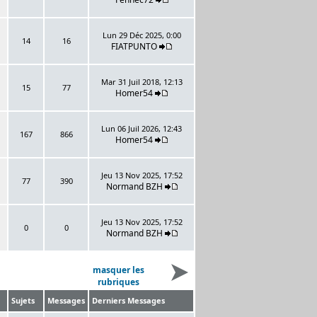
Lun 29 Déc 2025, 0:00
14
16
FIATPUNTO
Mar 31 Juil 2018, 12:13
15
77
Homer54
Lun 06 Juil 2026, 12:43
167
866
Homer54
Jeu 13 Nov 2025, 17:52
77
390
Normand BZH
Jeu 13 Nov 2025, 17:52
0
0
Normand BZH
masquer les
rubriques
Sujets
Messages
Derniers Messages