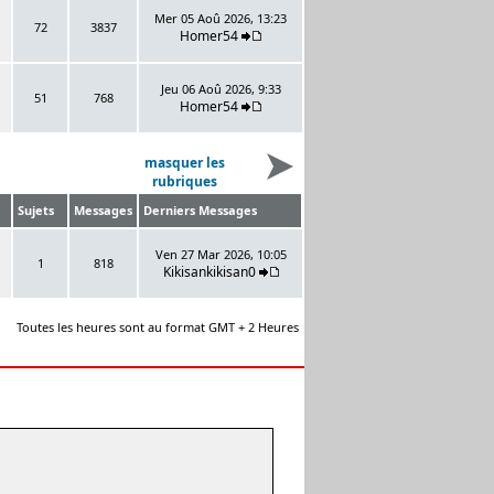
Mer 05 Aoû 2026, 13:23
72
3837
Homer54
Jeu 06 Aoû 2026, 9:33
51
768
Homer54
masquer les
rubriques
Sujets
Messages
Derniers Messages
Ven 27 Mar 2026, 10:05
1
818
Kikisankikisan0
Toutes les heures sont au format GMT + 2 Heures