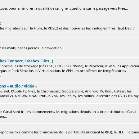
ces pour améliorer la qualité de sa ligne, questions sur le passage vers Free...
)
s migrations sur la Fibre, le VDSL2 et des nouvelles technologies "Très Haut Débit"
 les mails, pages persos, la navigation...
box Connect, Freebox Files...)
ériphériques de stockage (clés USB, HDD, SSD, NVMe), le Répéteur, le Wifi, les Applicatio
ique, le Pack Sécurité, la Virtualisation, le VPN, les problèmes de températures,
s
ions « audio / vidéo »
ialet, l'Apple TV, Plex, le Chromecast, Google Store, Android TV, Kodi, Cafeyn, les
(adslTV), AirPlay/DLNA/uPnP, la VoD, les Replay, les radios, la lecture des DVD / Bluray.
e Canal sont ici: les abonnements, les migrations depuis un autre distributeur, Canal
an...
éléphonie fixe comme les branchements, la portabilité (incluant le RIO), le DECT, la zone