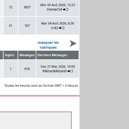
Mer 05 Aoû 2026, 13:23
72
3837
Homer54
Mar 04 Aoû 2026, 8:30
51
767
rc42
masquer les
rubriques
Sujets
Messages
Derniers Messages
Ven 27 Mar 2026, 10:05
1
818
Kikisankikisan0
Toutes les heures sont au format GMT + 2 Heures