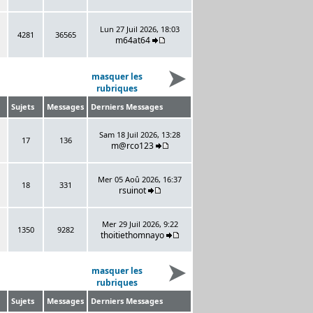
Lun 27 Juil 2026, 18:03
4281
36565
m64at64
masquer les
rubriques
Sujets
Messages
Derniers Messages
Sam 18 Juil 2026, 13:28
17
136
m@rco123
Mer 05 Aoû 2026, 16:37
18
331
rsuinot
Mer 29 Juil 2026, 9:22
1350
9282
thoitiethomnayo
masquer les
rubriques
Sujets
Messages
Derniers Messages