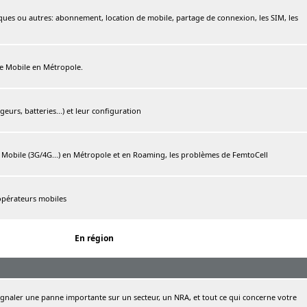
ques ou autres: abonnement, location de mobile, partage de connexion, les SIM, les
ree Mobile en Métropole.
urs, batteries...) et leur configuration
e Mobile (3G/4G...) en Métropole et en Roaming, les problèmes de FemtoCell
 opérateurs mobiles
En région
naler une panne importante sur un secteur, un NRA, et tout ce qui concerne votre