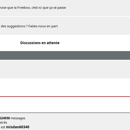
chose que la Freebox, c'est ici que ça se passe
, des suggestions ? Faites-nous en part
Discussions en attente
524930
messages
trés
misdan60340
t est