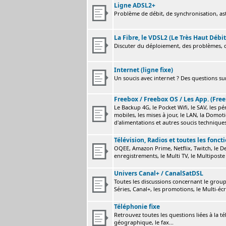
Ligne ADSL2+
Problème de débit, de synchronisation, astu
La Fibre, le VDSL2 (Le Très Haut Débit
Discuter du déploiement, des problèmes, de
Internet (ligne fixe)
Un soucis avec internet ? Des questions sur
Freebox / Freebox OS / Les App. (Free
Le Backup 4G, le Pocket Wifi, le SAV, les p
mobiles, les mises à jour, le LAN, la Domot
d'alimentations et autres soucis technique
Télévision, Radios et toutes les fonct
OQEE, Amazon Prime, Netflix, Twitch, le Dev
enregistrements, le Multi TV, le Multiposte 
Univers Canal+ / CanalSatDSL
Toutes les discussions concernant le group
Séries, Canal+, les promotions, le Multi-écr
Téléphonie fixe
Retrouvez toutes les questions liées à la t
géographique, le fax...