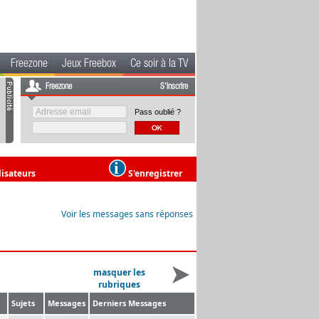
Freezone
Jeux Freebox
Ce soir à la TV
Freezone
S'inscrire
Pass oublié ?
lisateurs
S'enregistrer
Voir les messages sans réponses
masquer les
rubriques
Sujets
Messages
Derniers Messages