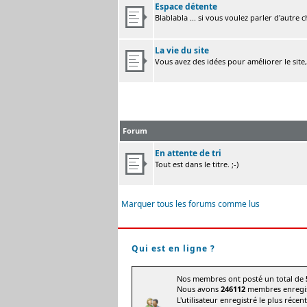
Espace détente
Blablabla ... si vous voulez parler d'autre 
La vie du site
Vous avez des idées pour améliorer le site
Forum
En attente de tri
Tout est dans le titre. ;-)
Marquer tous les forums comme lus
Qui est en ligne ?
Nos membres ont posté un total de
Nous avons
246112
membres enregis
L'utilisateur enregistré le plus récen