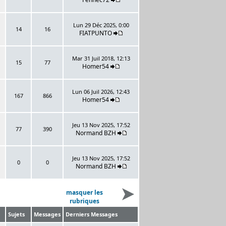
Lun 29 Déc 2025, 0:00
14
16
FIATPUNTO
Mar 31 Juil 2018, 12:13
15
77
Homer54
Lun 06 Juil 2026, 12:43
167
866
Homer54
Jeu 13 Nov 2025, 17:52
77
390
Normand BZH
Jeu 13 Nov 2025, 17:52
0
0
Normand BZH
masquer les
rubriques
Sujets
Messages
Derniers Messages