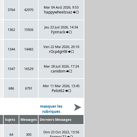
Mar 04 Aoû 2026, 9:53
3764
42970
happywheelssaz
Jeu 23 Juil 2026, 14:34
1362
15926
Fystrack
Ven 22 Mai 2026, 20:10
1344
14482
rOcp4gHl8
Mar 28 Juil 2026, 17:24
1547
16529
canidom
Mer 11 Mar 2026, 13:45
686
6791
Pelot62
masquer les
rubriques
Sujets
Messages
Derniers Messages
Dim 23 Oct 2022, 13:56
64
305
Fennec72