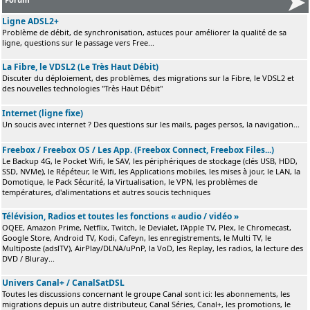
Ligne ADSL2+
Problème de débit, de synchronisation, astuces pour améliorer la qualité de sa
ligne, questions sur le passage vers Free...
La Fibre, le VDSL2 (Le Très Haut Débit)
Discuter du déploiement, des problèmes, des migrations sur la Fibre, le VDSL2 et
des nouvelles technologies "Très Haut Débit"
Internet (ligne fixe)
Un soucis avec internet ? Des questions sur les mails, pages persos, la navigation...
Freebox / Freebox OS / Les App. (Freebox Connect, Freebox Files...)
Le Backup 4G, le Pocket Wifi, le SAV, les périphériques de stockage (clés USB, HDD,
SSD, NVMe), le Répéteur, le Wifi, les Applications mobiles, les mises à jour, le LAN, la
Domotique, le Pack Sécurité, la Virtualisation, le VPN, les problèmes de
températures, d'alimentations et autres soucis techniques
Télévision, Radios et toutes les fonctions « audio / vidéo »
OQEE, Amazon Prime, Netflix, Twitch, le Devialet, l'Apple TV, Plex, le Chromecast,
Google Store, Android TV, Kodi, Cafeyn, les enregistrements, le Multi TV, le
Multiposte (adslTV), AirPlay/DLNA/uPnP, la VoD, les Replay, les radios, la lecture des
DVD / Bluray...
Univers Canal+ / CanalSatDSL
Toutes les discussions concernant le groupe Canal sont ici: les abonnements, les
migrations depuis un autre distributeur, Canal Séries, Canal+, les promotions, le