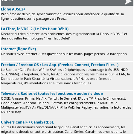
Ligne ADSL2+
Problème de débit, de synchronisation, astuces pour améliorer la qualité de sa
ligne, questions sur le passage vers Free...
La Fibre, le VDSL2 (Le Très Haut Débit)
Discuter du déploiement, des problèmes, des migrations sur la Fibre, le VDSL2 et
des nouvelles technologies "Très Haut Débit"
Internet (ligne fixe)
Un soucis avec internet ? Des questions sur les mails, pages persos, la navigation...
Freebox / Freebox OS / Les App. (Freebox Connect, Freebox Files...)
Le Backup 4G, le Pocket Wifi, le SAV, les périphériques de stockage (clés USB, HDD,
SSD, NVMe), le Répéteur, le Wifi, les Applications mobiles, les mises à jour, le LAN, la
Domotique, le Pack Sécurité, la Virtualisation, le VPN, les problèmes de
températures, d'alimentations et autres soucis techniques
Télévision, Radios et toutes les fonctions « audio / vidéo »
OQEE, Amazon Prime, Netflix, Twitch, le Devialet, l'Apple TV, Plex, le Chromecast,
Google Store, Android TV, Kodi, Cafeyn, les enregistrements, le Multi TV, le
Multiposte (adslTV), AirPlay/DLNA/uPnP, la VoD, les Replay, les radios, la lecture des
DVD / Bluray...
Univers Canal+ / CanalSatDSL
Toutes les discussions concernant le groupe Canal sont ici: les abonnements, les
migrations depuis un autre distributeur, Canal Séries, Canal+, les promotions, le