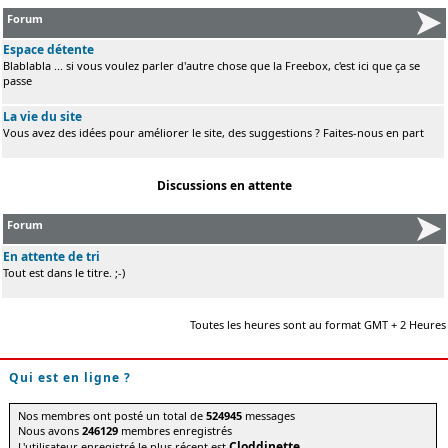
Forum
Espace détente
Blablabla ... si vous voulez parler d'autre chose que la Freebox, c'est ici que ça se
passe
La vie du site
Vous avez des idées pour améliorer le site, des suggestions ? Faites-nous en part
Discussions en attente
Forum
En attente de tri
Tout est dans le titre. ;-)
Toutes les heures sont au format GMT + 2 Heures
Qui est en ligne ?
Nos membres ont posté un total de
524945
messages
Nous avons
246129
membres enregistrés
Cloddinette
L'utilisateur enregistré le plus récent est