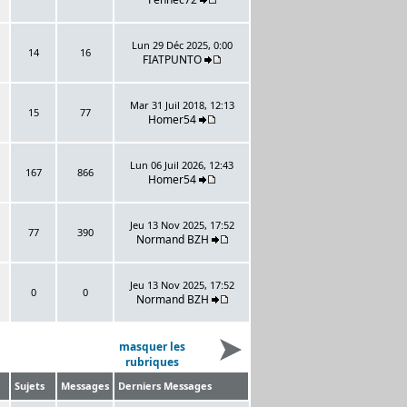
Lun 29 Déc 2025, 0:00
14
16
FIATPUNTO
Mar 31 Juil 2018, 12:13
15
77
Homer54
Lun 06 Juil 2026, 12:43
167
866
Homer54
Jeu 13 Nov 2025, 17:52
77
390
Normand BZH
Jeu 13 Nov 2025, 17:52
0
0
Normand BZH
masquer les
rubriques
Sujets
Messages
Derniers Messages