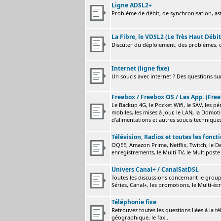
Ligne ADSL2+
Problème de débit, de synchronisation, astu
La Fibre, le VDSL2 (Le Très Haut Débit
Discuter du déploiement, des problèmes, de
Internet (ligne fixe)
Un soucis avec internet ? Des questions sur
Freebox / Freebox OS / Les App. (Free
Le Backup 4G, le Pocket Wifi, le SAV, les p
mobiles, les mises à jour, le LAN, la Domot
d'alimentations et autres soucis technique
Télévision, Radios et toutes les fonct
OQEE, Amazon Prime, Netflix, Twitch, le Dev
enregistrements, le Multi TV, le Multiposte 
Univers Canal+ / CanalSatDSL
Toutes les discussions concernant le group
Séries, Canal+, les promotions, le Multi-écr
Téléphonie fixe
Retrouvez toutes les questions liées à la t
géographique, le fax...