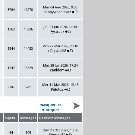
Mar 04 Aoû 2026, 9:53
3764
42970
happywheelssaz
Jeu 23 Juil 2026, 14:34
1362
15926
Fystrack
Ven 22 Mai 2026, 20:10
1344
14482
rOcp4gHl8
Mar 28 Juil 2026, 17:24
1547
16529
canidom
Mer 11 Mar 2026, 13:45
686
6791
Pelot62
masquer les
rubriques
Sujets
Messages
Derniers Messages
Dim 23 Oct 2022, 13:56
64
305
Fennec72