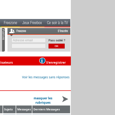
Freezone
Jeux Freebox
Ce soir à la TV
Freezone
S'inscrire
Pass oublié ?
lisateurs
S'enregistrer
Voir les messages sans réponses
masquer les
rubriques
Sujets
Messages
Derniers Messages