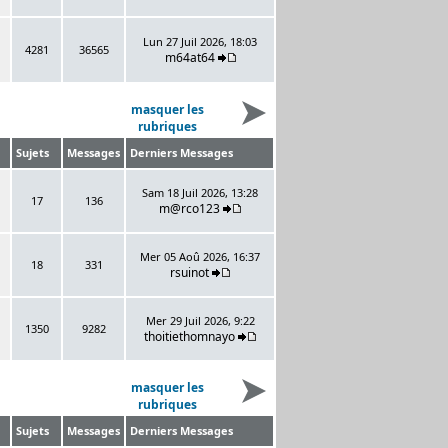
Lun 27 Juil 2026, 18:03
4281
36565
m64at64
masquer les
rubriques
Sujets
Messages
Derniers Messages
Sam 18 Juil 2026, 13:28
17
136
m@rco123
Mer 05 Aoû 2026, 16:37
18
331
rsuinot
Mer 29 Juil 2026, 9:22
1350
9282
thoitiethomnayo
masquer les
rubriques
Sujets
Messages
Derniers Messages