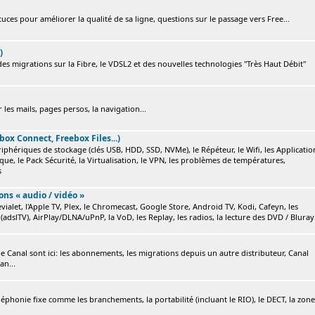
ces pour améliorer la qualité de sa ligne, questions sur le passage vers Free...
)
s migrations sur la Fibre, le VDSL2 et des nouvelles technologies "Très Haut Débit"
 les mails, pages persos, la navigation...
box Connect, Freebox Files...)
ériphériques de stockage (clés USB, HDD, SSD, NVMe), le Répéteur, le Wifi, les Applicatio
ique, le Pack Sécurité, la Virtualisation, le VPN, les problèmes de températures,
s
ions « audio / vidéo »
ialet, l'Apple TV, Plex, le Chromecast, Google Store, Android TV, Kodi, Cafeyn, les
(adslTV), AirPlay/DLNA/uPnP, la VoD, les Replay, les radios, la lecture des DVD / Bluray.
e Canal sont ici: les abonnements, les migrations depuis un autre distributeur, Canal
an...
éléphonie fixe comme les branchements, la portabilité (incluant le RIO), le DECT, la zone