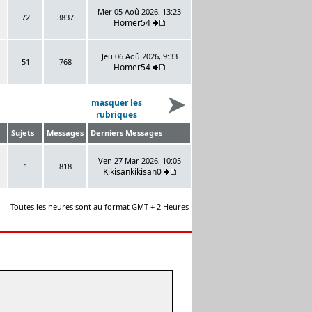
Mer 05 Aoû 2026, 13:23
72
3837
Homer54
Jeu 06 Aoû 2026, 9:33
51
768
Homer54
masquer les
rubriques
Sujets
Messages
Derniers Messages
Ven 27 Mar 2026, 10:05
1
818
Kikisankikisan0
Toutes les heures sont au format GMT + 2 Heures