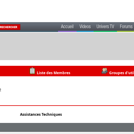
Accueil
Videos
Univers TV
Forums
Liste des Membres
Groupes d'uti
2
Assistances Techniques