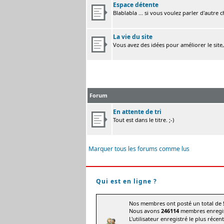
Espace détente
Blablabla ... si vous voulez parler d'autre 
La vie du site
Vous avez des idées pour améliorer le site
Forum
En attente de tri
Tout est dans le titre. ;-)
Marquer tous les forums comme lus
Qui est en ligne ?
Nos membres ont posté un total de
Nous avons
246114
membres enregis
L'utilisateur enregistré le plus récen