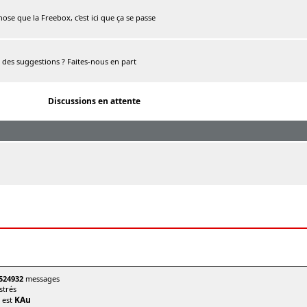
chose que la Freebox, c'est ici que ça se passe
, des suggestions ? Faites-nous en part
Discussions en attente
524932
messages
trés
KAu
t est