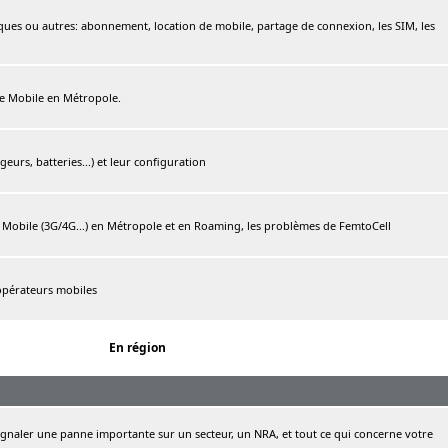
ques ou autres: abonnement, location de mobile, partage de connexion, les SIM, les
ree Mobile en Métropole.
urs, batteries...) et leur configuration
e Mobile (3G/4G...) en Métropole et en Roaming, les problèmes de FemtoCell
 opérateurs mobiles
En région
naler une panne importante sur un secteur, un NRA, et tout ce qui concerne votre