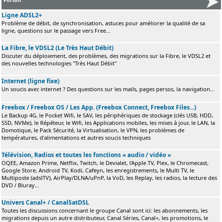
Ligne ADSL2+
Problème de débit, de synchronisation, astuces pour améliorer la qualité de sa
ligne, questions sur le passage vers Free...
La Fibre, le VDSL2 (Le Très Haut Débit)
Discuter du déploiement, des problèmes, des migrations sur la Fibre, le VDSL2 et
des nouvelles technologies "Très Haut Débit"
Internet (ligne fixe)
Un soucis avec internet ? Des questions sur les mails, pages persos, la navigation...
Freebox / Freebox OS / Les App. (Freebox Connect, Freebox Files...)
Le Backup 4G, le Pocket Wifi, le SAV, les périphériques de stockage (clés USB, HDD,
SSD, NVMe), le Répéteur, le Wifi, les Applications mobiles, les mises à jour, le LAN, la
Domotique, le Pack Sécurité, la Virtualisation, le VPN, les problèmes de
températures, d'alimentations et autres soucis techniques
Télévision, Radios et toutes les fonctions « audio / vidéo »
OQEE, Amazon Prime, Netflix, Twitch, le Devialet, l'Apple TV, Plex, le Chromecast,
Google Store, Android TV, Kodi, Cafeyn, les enregistrements, le Multi TV, le
Multiposte (adslTV), AirPlay/DLNA/uPnP, la VoD, les Replay, les radios, la lecture des
DVD / Bluray...
Univers Canal+ / CanalSatDSL
Toutes les discussions concernant le groupe Canal sont ici: les abonnements, les
migrations depuis un autre distributeur, Canal Séries, Canal+, les promotions, le