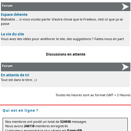
Forum
Espace détente
Blablabla ... si vous voulez parler d'autre chose que la Freebox, c'est ici que ça se
passe
La vie du site
Vous avez des idées pour améliorer le site, des suggestions ? Faites-nous en part
Discussions en attente
Forum
En attente de tri
Tout est dans le titre. ;-)
Toutes les heures sont au format GMT + 2 Heures
Qui est en ligne ?
Nos membres ont posté un total de
524938
messages
Nous avons
246118
membres enregistrés
Grogu59
L'utilisateur enregistré le plus récent est