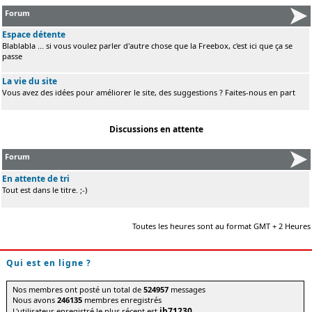
Forum
Espace détente
Blablabla ... si vous voulez parler d'autre chose que la Freebox, c'est ici que ça se
passe
La vie du site
Vous avez des idées pour améliorer le site, des suggestions ? Faites-nous en part
Discussions en attente
Forum
En attente de tri
Tout est dans le titre. ;-)
Toutes les heures sont au format GMT + 2 Heures
Qui est en ligne ?
Nos membres ont posté un total de
524957
messages
Nous avons
246135
membres enregistrés
jb71230
L'utilisateur enregistré le plus récent est