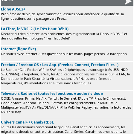
Ligne ADSL2+
Problème de débit, de synchronisation, astuces pour améliorer la qualité de sa
ligne, questions sur le passage vers Free...
La Fibre, le VDSL2 (Le Très Haut Débit)
Discuter du déploiement, des problèmes, des migrations sur la Fibre, le VDSL2 et
des nouvelles technologies "Très Haut Débit"
Internet (ligne fixe)
Un soucis avec internet ? Des questions sur les mails, pages persos, la navigation...
Freebox / Freebox OS / Les App. (Freebox Connect, Freebox Files...)
Le Backup 4G, le Pocket Wifi, le SAV, les périphériques de stockage (clés USB, HDD,
SSD, NVMe), le Répéteur, le Wifi, les Applications mobiles, les mises à jour, le LAN, la
Domotique, le Pack Sécurité, la Virtualisation, le VPN, les problèmes de
températures, d'alimentations et autres soucis techniques
Télévision, Radios et toutes les fonctions « audio / vidéo »
OQEE, Amazon Prime, Netflix, Twitch, le Devialet, l'Apple TV, Plex, le Chromecast,
Google Store, Android TV, Kodi, Cafeyn, les enregistrements, le Multi TV, le
Multiposte (adslTV), AirPlay/DLNA/uPnP, la VoD, les Replay, les radios, la lecture des
DVD / Bluray...
Univers Canal+ / CanalSatDSL
Toutes les discussions concernant le groupe Canal sont ici: les abonnements, les
migrations depuis un autre distributeur, Canal Séries, Canal+, les promotions, le